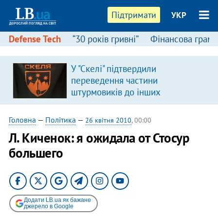
Підтримати
УКР
Defense Tech
“30 років гривні”
Фінансова грамо
У "Скелі" підтвердили
переведення частини
штурмовиків до інших
підрозділів
Головна
—
Політика
—
26 квітня 2010
, 00:00
Л. Киченок: я ожидала от Стосур
большего
Додати LB.ua як бажане
джерело в Google