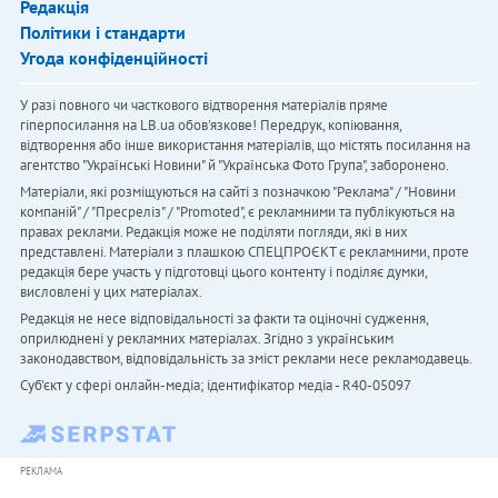
Редакція
Політики і стандарти
Угода конфіденційності
У разі повного чи часткового відтворення матеріалів пряме
гіперпосилання на LB.ua обов'язкове! Передрук, копіювання,
відтворення або інше використання матеріалів, що містять посилання на
агентство "Українськi Новини" й "Українська Фото Група", заборонено.
Матеріали, які розміщуються на сайті з позначкою "Реклама" / "Новини
компаній" / "Пресреліз" / "Promoted", є рекламними та публікуються на
правах реклами. Редакція може не поділяти погляди, які в них
представлені. Матеріали з плашкою СПЕЦПРОЄКТ є рекламними, проте
редакція бере участь у підготовці цього контенту і поділяє думки,
висловлені у цих матеріалах.
Редакція не несе відповідальності за факти та оціночні судження,
оприлюднені у рекламних матеріалах. Згідно з українським
законодавством, відповідальність за зміст реклами несе рекламодавець.
Cуб'єкт у сфері онлайн-медіа; ідентифікатор медіа - R40-05097
РЕКЛАМА