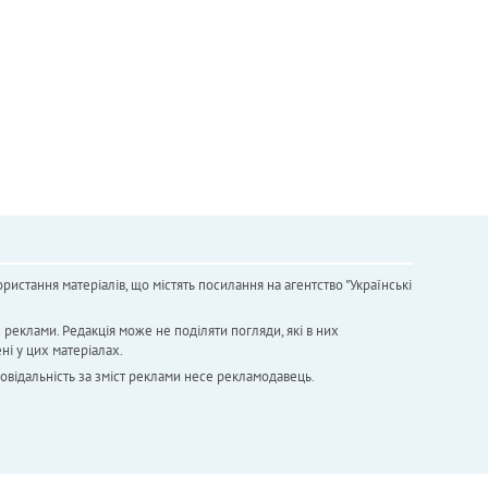
ристання матеріалів, що містять посилання на агентство "Українськi
х реклами. Редакція може не поділяти погляди, які в них
ні у цих матеріалах.
повідальність за зміст реклами несе рекламодавець.