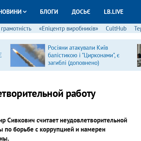
НОВИНИ
БЛОГИ
ДОСЬЄ
LB.LIVE
 грамотність
«Епіцентр виробників»
CultHub
Те
Росіяни атакували Київ
Є
балістикою і "Цирконами", є
загиблі (доповнено)
етворительной работу
р Сивкович считает неудовлетворительной
ы по борьбе с коррупцией и намерен
ны.