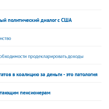
ный политический диалог с США
нство
необходимости продекларировать доходы
тов в коалицию за деньги - это патология
ботающим пенсионерам