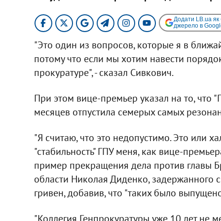
Додати LB.ua як
джерело в Googl
"Это один из вопросов, которые я в ближа
потому что если мы хотим навести порядок
прокуратуре", - сказал Сивкович.
При этом вице-премьер указал на то, что 
месяцев отпустила семерых самых резонан
"Я считаю, что это недопустимо. Это или х
"стабильность" ГПУ меня, как вице-премьера
пример прекращения дела против главы 
области Николая Диденко, задержанного 
гривен, добавив, что "таких было выпущено
"Коллегия Генпрокуратуры уже 10 лет не м