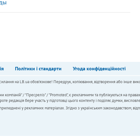
еды
ія
Політики і стандарти
Угода конфіденційності
силання на LB.ua обов'язкове! Передрук, копіювання, відтворення або інше вико
ни компаній" / "Пресреліз" / "Promoted", є рекламними та публікуються на права
 редакція бере участь у підготовці цього контенту і поділяє думки, висловле
 оприлюднені у рекламних матеріалах. Згідно з українським законодавством, від