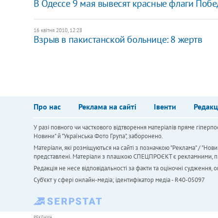
В Одессе 9 мая вывесят красные флаги Поб
16 квітня 2010, 12:28
Взрыв в пакистанской больнице: 8 жертв
Про нас
Реклама на сайті
Івенти
Редакц
У разі повного чи часткового відтворення матеріалів пряме гіперпо
Новини" й "Українська Фото Група", заборонено.
Матеріали, які розміщуються на сайті з позначкою "Реклама" / "Нови
представлені. Матеріали з плашкою СПЕЦПРОЄКТ є рекламними, проте
Редакція не несе відповідальності за факти та оціночні судження,
Cуб'єкт у сфері онлайн-медіа; ідентифікатор медіа - R40-05097
РЕКЛАМА