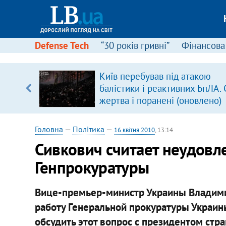
Defense Tech
“30 років гривні”
Фінансова
ового
Київ перебував під атакою
ій
балістики і реактивних БпЛА. 
жертва і поранені (оновлено)
Головна
—
Політика
—
16 квітня 2010
, 13:14
Сивкович считает неудовл
Генпрокуратуры
Вице-премьер-министр Украины Владими
работу Генеральной прокуратуры Украин
обсудить этот вопрос с президентом стра