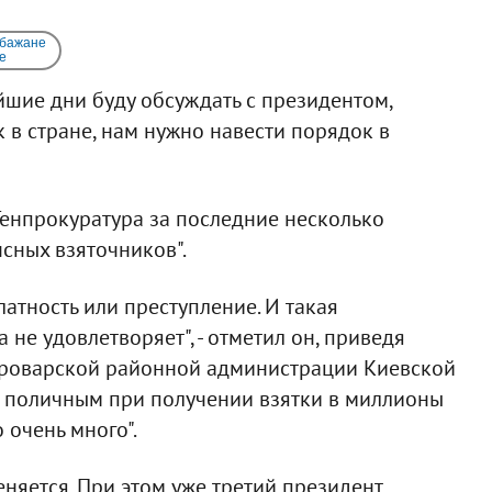
 бажане
e
йшие дни буду обсуждать с президентом,
 в стране, нам нужно навести порядок в
"Генпрокуратура за последние несколько
сных взяточников".
алатность или преступление. И такая
 не удовлетворяет", - отметил он, приведя
Броварской районной администрации Киевской
с поличным при получении взятки в миллионы
 очень много".
еняется. При этом уже третий президент