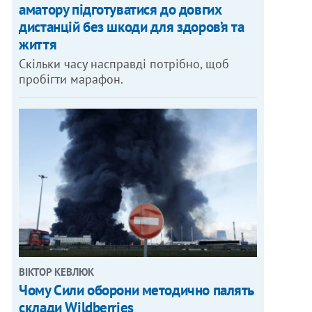
аматору підготуватися до довгих
дистанцій без шкоди для здоров’я та
життя
Скільки часу насправді потрібно, щоб
пробігти марафон.
ВІКТОР КЕВЛЮК
Чому Сили оборони методично палять
склади Wildberries