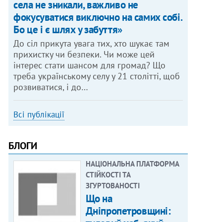
села не зникали, важливо не
фокусуватися виключно на самих собі.
Бо це і є шлях у забуття»
До сіл прикута увага тих, хто шукає там
прихистку чи безпеки. Чи може цей
інтерес стати шансом для громад? Що
треба українському селу у 21 столітті, щоб
розвиватися, і до…
Всі публікації
БЛОГИ
НАЦІОНАЛЬНА ПЛАТФОРМА
СТІЙКОСТІ ТА
ЗГУРТОВАНОСТІ
Що на
Дніпропетровщині: