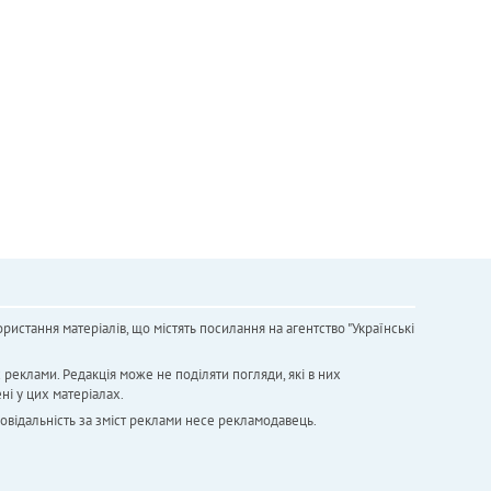
ристання матеріалів, що містять посилання на агентство "Українськi
х реклами. Редакція може не поділяти погляди, які в них
ні у цих матеріалах.
повідальність за зміст реклами несе рекламодавець.