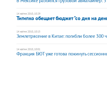
В Мексике разбился грузовой авиалайнер: 5
14 квітня 2010, 10:29
Тигипко обещает бюджет "со дня на ден
14 квітня 2010, 10:15
Землетрясение в Китае: погибли более 300 
14 квітня 2010, 10:01
Фракция БЮТ уже готова покинуть сессионн