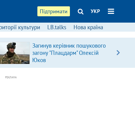
Підтримати
УКР
риторії культури
LB.talks
Нова країна
Загинув керівник пошукового
загону "Плацдарм" Олексій
Юков
РЕКЛАМА