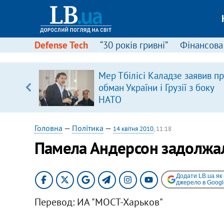
Defense Tech
“30 років гривні”
Фінансова
серця
Мер Тбілісі Каладзе заявив п
 кави
обман України і Грузії з боку
НАТО
Головна
—
Політика
—
14 квітня 2010
, 11:18
Памела Андерсон задолжа
Додати LB.ua як
джерело в Googl
Перевод: ИА "МОСТ-Харьков"