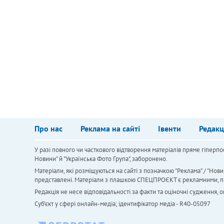
Про нас
Реклама на сайті
Івенти
Редакц
У разі повного чи часткового відтворення матеріалів пряме гіперпо
Новини" й "Українська Фото Група", заборонено.
Матеріали, які розміщуються на сайті з позначкою "Реклама" / "Нови
представлені. Матеріали з плашкою СПЕЦПРОЄКТ є рекламними, проте
Редакція не несе відповідальності за факти та оціночні судження,
Cуб'єкт у сфері онлайн-медіа; ідентифікатор медіа - R40-05097