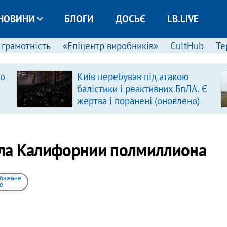
НОВИНИ
БЛОГИ
ДОСЬЄ
LB.LIVE
 грамотність
«Епіцентр виробників»
CultHub
Те
ро
Київ перебував під атакою
балістики і реактивних БпЛА. Є
жертва і поранені (оновлено)
ла Калифорнии полмиллиона
 бажане
e