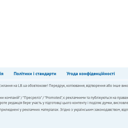
ія
Політики і стандарти
Угода конфіденційності
силання на LB.ua обов'язкове! Передрук, копіювання, відтворення або інше вико
ни компаній" / "Пресреліз" / "Promoted", є рекламними та публікуються на права
 редакція бере участь у підготовці цього контенту і поділяє думки, висловле
 оприлюднені у рекламних матеріалах. Згідно з українським законодавством, від