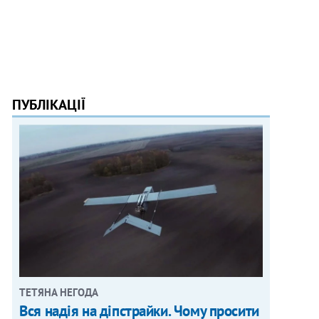
ПУБЛІКАЦІЇ
ТЕТЯНА НЕГОДА
Вся надія на діпстрайки. Чому просити