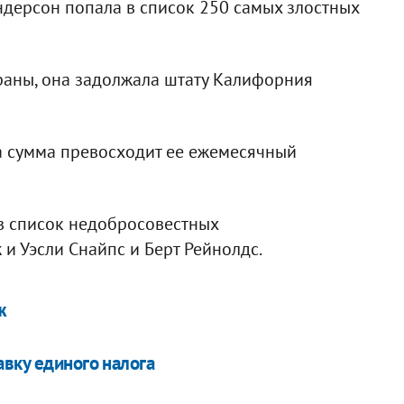
дерсон попала в список 250 самых злостных
раны, она задолжала штату Калифорния
эта сумма превосходит ее ежемесячный
в список недобросовестных
и Уэсли Снайпс и Берт Рейнолдс.
ж
авку единого налога