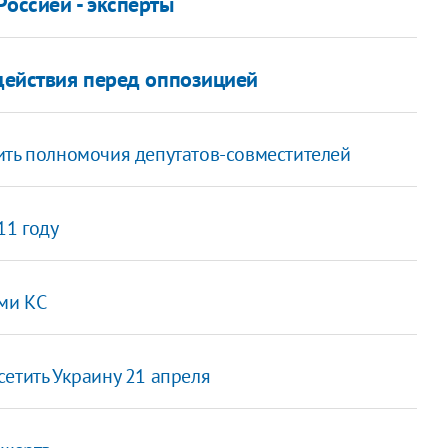
Россией - эксперты
 действия перед оппозицией
ить полномочия депутатов-совместителей
11 году
ями КС
етить Украину 21 апреля