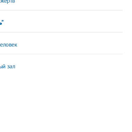
 жертв
ь"
человек
ый зал