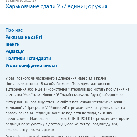
13 квітня 2010, 13:15
Харьковчане сдали 257 единиц оружия
Про нас
Реклама на сайті
Івенти
Редакція
Політики і стандарти
Угода конфіденційності
У разі повного чи часткового відтворення матеріалів пряме
гіперпосилання на LB.ua обов'язкове! Передрук, копіювання,
відтворення або інше використання матеріалів, що містять посилання на
агентство "Українськi Новини" й "Українська Фото Група", заборонено.
Матеріали, які розміщуються на сайті з позначкою "Реклама" / "Новини
компаній" / "Пресреліз" / "Promoted", є рекламними та публікуються на
правах реклами. Редакція може не поділяти погляди, які в них
представлені. Матеріали з плашкою СПЕЦПРОЄКТ є рекламними, проте
редакція бере участь у підготовці цього контенту і поділяє думки,
висловлені у цих матеріалах.
Редакція не несе відповідальності за факти та оціночні судження,