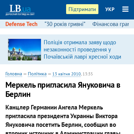
Підтримати
УКР
Defense Tech
“30 років гривні”
Фінансова грамо
Поліція отримала заяву щодо
незаконності проведення у
Почаївській лаврі хресної ходи
Головна
—
Політика
—
13 квітня 2010
, 13:35
Меркель пригласила Януковича в
Берлин
Канцлер Германии Ангела Меркель
пригласила президента Украины Виктора
Януковича посетить Берлин, сообщил во
вторник источник в Администрации главы