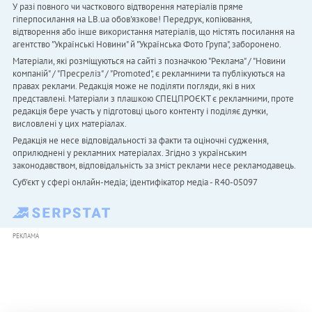
У разі повного чи часткового відтворення матеріалів пряме
гіперпосилання на LB.ua обов'язкове! Передрук, копіювання,
відтворення або інше використання матеріалів, що містять посилання на
агентство "Українськi Новини" й "Українська Фото Група", заборонено.
Матеріали, які розміщуються на сайті з позначкою "Реклама" / "Новини
компаній" / "Пресреліз" / "Promoted", є рекламними та публікуються на
правах реклами. Редакція може не поділяти погляди, які в них
представлені. Матеріали з плашкою СПЕЦПРОЄКТ є рекламними, проте
редакція бере участь у підготовці цього контенту і поділяє думки,
висловлені у цих матеріалах.
Редакція не несе відповідальності за факти та оціночні судження,
оприлюднені у рекламних матеріалах. Згідно з українським
законодавством, відповідальність за зміст реклами несе рекламодавець.
Cуб'єкт у сфері онлайн-медіа; ідентифікатор медіа - R40-05097
РЕКЛАМА