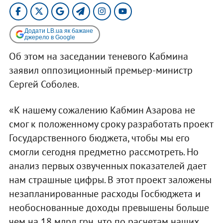
Додати LB.ua як бажане
джерело в Google
Об этом на заседании теневого Кабмина
заявил оппозиционный премьер-министр
Сергей Соболев.
«К нашему сожалению Кабмин Азарова не
смог к положенному сроку разработать проект
Государственного бюджета, чтобы мы его
смогли сегодня предметно рассмотреть. Но
анализ первых озвученных показателей дает
нам страшные цифры. В этот проект заложены
незапланированные расходы Госбюджета и
необоснованные доходы превышены больше
чем на 18 млрд грн, что по расчетам наших