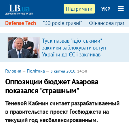
Підтримати
УКР
Defense Tech
“30 років гривні”
Фінансова грамо
Туск назвав "ідіотськими"
в
заклики заблокувати вступ
України до ЄС і закликав
припинити антиукраїнську
риторику
Головна
—
Політика
—
8 квітня 2010
, 14:38
Оппозиции бюджет Азарова
показался "страшным"
Теневой Кабмин считает разрабатываемый
в правительстве проект Госбюджета на
текущий год несбалансированным.