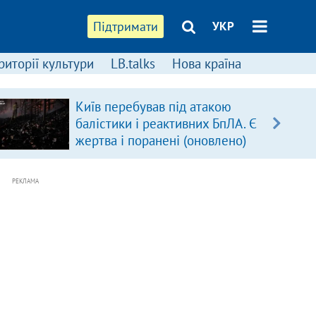
Підтримати
УКР
риторії культури
LB.talks
Нова країна
Київ перебував під атакою
балістики і реактивних БпЛА. Є
жертва і поранені (оновлено)
РЕКЛАМА