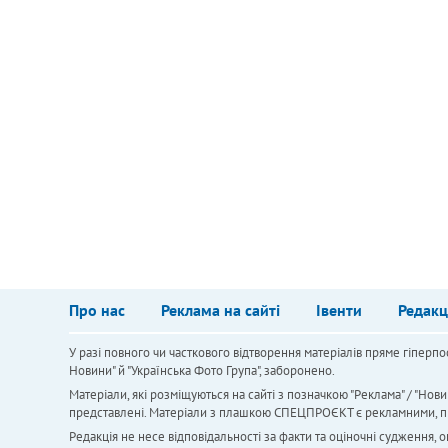
Про нас
Реклама на сайті
Івенти
Редакц
У разі повного чи часткового відтворення матеріалів пряме гіперпо
Новини" й "Українська Фото Група", заборонено.
Матеріали, які розміщуються на сайті з позначкою "Реклама" / "Нови
представлені. Матеріали з плашкою СПЕЦПРОЄКТ є рекламними, проте
Редакція не несе відповідальності за факти та оціночні судження,