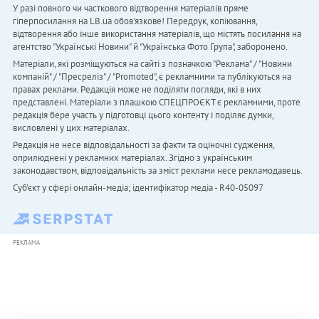
У разі повного чи часткового відтворення матеріалів пряме
гіперпосилання на LB.ua обов'язкове! Передрук, копіювання,
відтворення або інше використання матеріалів, що містять посилання на
агентство "Українськi Новини" й "Українська Фото Група", заборонено.
Матеріали, які розміщуються на сайті з позначкою "Реклама" / "Новини
компаній" / "Пресреліз" / "Promoted", є рекламними та публікуються на
правах реклами. Редакція може не поділяти погляди, які в них
представлені. Матеріали з плашкою СПЕЦПРОЄКТ є рекламними, проте
редакція бере участь у підготовці цього контенту і поділяє думки,
висловлені у цих матеріалах.
Редакція не несе відповідальності за факти та оціночні судження,
оприлюднені у рекламних матеріалах. Згідно з українським
законодавством, відповідальність за зміст реклами несе рекламодавець.
Cуб'єкт у сфері онлайн-медіа; ідентифікатор медіа - R40-05097
РЕКЛАМА