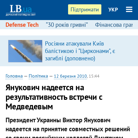
Підтримати
УКР
Defense Tech
“30 років гривні”
Фінансова грамо
Росіяни атакували Київ
балістикою і "Цирконами", є
загиблі (доповнено)
Головна
—
Політика
—
12 березня 2010
, 15:44
Янукович надеется на
результативность встречи с
Медведевым
Президент Украины Виктор Янукович
надеется на принятие совместных решений
со своим российским коллегой Дмитрием