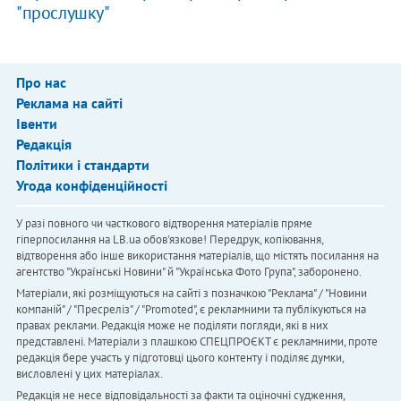
"прослушку"
Про нас
Реклама на сайті
Івенти
Редакція
Політики і стандарти
Угода конфіденційності
У разі повного чи часткового відтворення матеріалів пряме
гіперпосилання на LB.ua обов'язкове! Передрук, копіювання,
відтворення або інше використання матеріалів, що містять посилання на
агентство "Українськi Новини" й "Українська Фото Група", заборонено.
Матеріали, які розміщуються на сайті з позначкою "Реклама" / "Новини
компаній" / "Пресреліз" / "Promoted", є рекламними та публікуються на
правах реклами. Редакція може не поділяти погляди, які в них
представлені. Матеріали з плашкою СПЕЦПРОЄКТ є рекламними, проте
редакція бере участь у підготовці цього контенту і поділяє думки,
висловлені у цих матеріалах.
Редакція не несе відповідальності за факти та оціночні судження,