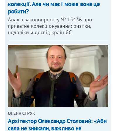
колекції. Але чи має і може вона це
робити?
Аналіз законопроєкту № 15436 про
приватне колекціонування: ризики,
недоліки й досвід країн ЄС.
ОЛЕНА СТРУК
Архітектор Олександр Столовий: «Аби
села не зникали, важливо не