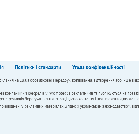
ія
Політики і стандарти
Угода конфіденційності
силання на LB.ua обов'язкове! Передрук, копіювання, відтворення або інше вико
ни компаній" / "Пресреліз" / "Promoted", є рекламними та публікуються на права
 редакція бере участь у підготовці цього контенту і поділяє думки, висловле
 оприлюднені у рекламних матеріалах. Згідно з українським законодавством, від