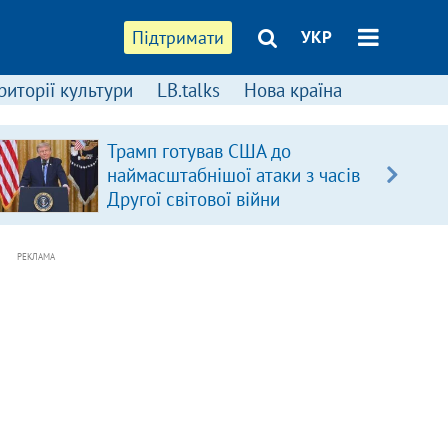
Підтримати
УКР
риторії культури
LB.talks
Нова країна
Трамп готував США до
наймасштабнішої атаки з часів
Другої світової війни
РЕКЛАМА