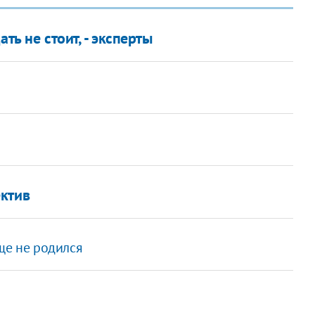
ть не стоит, - эксперты
ектив
ще не родился