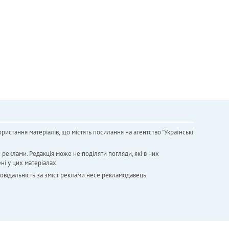
ристання матеріалів, що містять посилання на агентство "Українськi
х реклами. Редакція може не поділяти погляди, які в них
ні у цих матеріалах.
повідальність за зміст реклами несе рекламодавець.