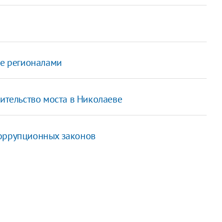
те регионалами
оительство моста в Николаеве
коррупционных законов