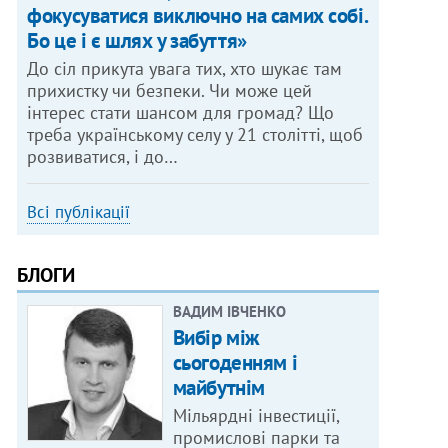
фокусуватися виключно на самих собі.
Бо це і є шлях у забуття»
До сіл прикута увага тих, хто шукає там
прихистку чи безпеки. Чи може цей
інтерес стати шансом для громад? Що
треба українському селу у 21 столітті, щоб
розвиватися, і до…
Всі публікації
БЛОГИ
ВАДИМ ІВЧЕНКО
Вибір між
сьогоденням і
майбутнім
Мільярдні інвестиції,
промислові парки та