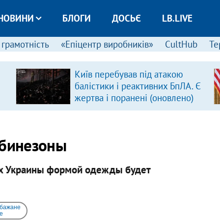
НОВИНИ
БЛОГИ
ДОСЬЄ
LB.LIVE
 грамотність
«Епіцентр виробників»
CultHub
Те
Київ перебував під атакою
балістики і реактивних БпЛА. Є
жертва і поранені (оновлено)
мбинезоны
ах Украины формой одежды будет
 бажане
e