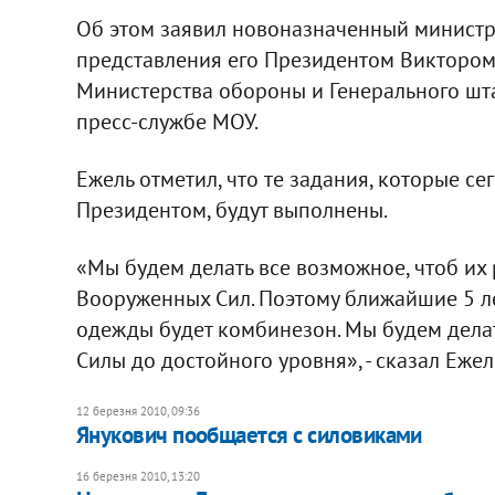
Об этом заявил новоназначенный минист
представления его Президентом Виктором
Министерства обороны и Генерального шт
пресс-службе МОУ.
Ежель отметил, что те задания, которые с
Президентом, будут выполнены.
«Мы будем делать все возможное, чтоб их 
Вооруженных Сил. Поэтому ближайшие 5 л
одежды будет комбинезон. Мы будем дела
Силы до достойного уровня», - сказал Ежел
12 березня 2010, 09:36
Янукович пообщается с силовиками
16 березня 2010, 13:20