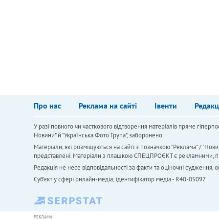
Про нас
Реклама на сайті
Івенти
Редакц
У разі повного чи часткового відтворення матеріалів пряме гіперпо
Новини" й "Українська Фото Група", заборонено.
Матеріали, які розміщуються на сайті з позначкою "Реклама" / "Нови
представлені. Матеріали з плашкою СПЕЦПРОЄКТ є рекламними, проте
Редакція не несе відповідальності за факти та оціночні судження,
Cуб'єкт у сфері онлайн-медіа; ідентифікатор медіа - R40-05097
РЕКЛАМА