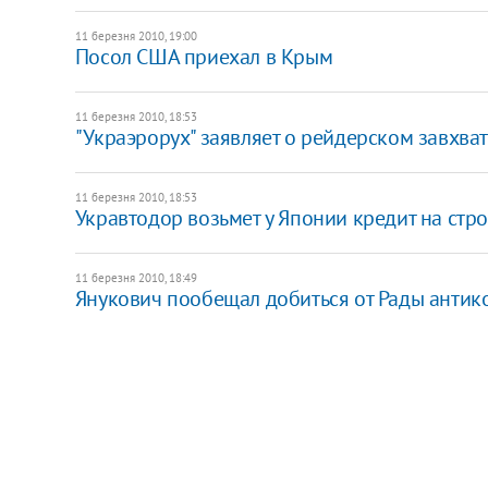
11 березня 2010, 19:00
Посол США приехал в Крым
11 березня 2010, 18:53
"Украэрорух" заявляет о рейдерском завхва
11 березня 2010, 18:53
Укравтодор возьмет у Японии кредит на стр
11 березня 2010, 18:49
Янукович пообещал добиться от Рады анти