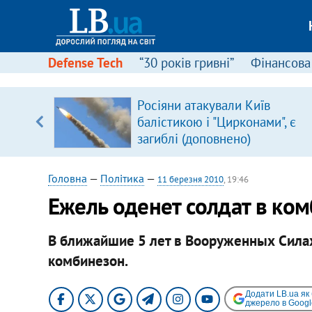
Defense Tech
“30 років гривні”
Фінансова
Росіяни атакували Київ
уп
балістикою і "Цирконами", є
загиблі (доповнено)
ку
Головна
—
Політика
—
11 березня 2010
, 19:46
Ежель оденет солдат в ко
В ближайшие 5 лет в Вооруженных Сил
комбинезон.
Додати LB.ua як
джерело в Googl