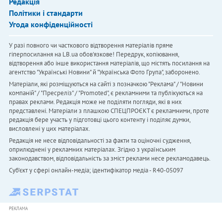
Редакція
Політики і стандарти
Угода конфіденційності
У разі повного чи часткового відтворення матеріалів пряме
гіперпосилання на LB.ua обов'язкове! Передрук, копіювання,
відтворення або інше використання матеріалів, що містять посилання на
агентство "Українськi Новини" й "Українська Фото Група", заборонено.
Матеріали, які розміщуються на сайті з позначкою "Реклама" / "Новини
компаній" / "Пресреліз" / "Promoted", є рекламними та публікуються на
правах реклами. Редакція може не поділяти погляди, які в них
представлені. Матеріали з плашкою СПЕЦПРОЄКТ є рекламними, проте
редакція бере участь у підготовці цього контенту і поділяє думки,
висловлені у цих матеріалах.
Редакція не несе відповідальності за факти та оціночні судження,
оприлюднені у рекламних матеріалах. Згідно з українським
законодавством, відповідальність за зміст реклами несе рекламодавець.
Cуб'єкт у сфері онлайн-медіа; ідентифікатор медіа - R40-05097
РЕКЛАМА