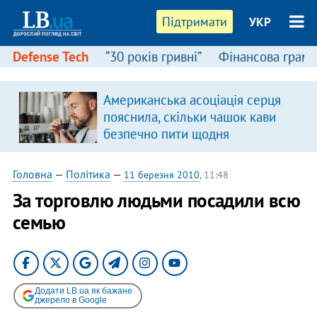
Підтримати
УКР
Defense Tech
“30 років гривні”
Фінансова грамо
Американська асоціація серця
пояснила, скільки чашок кави
безпечно пити щодня
Головна
—
Політика
—
11 березня 2010
, 11:48
За торговлю людьми посадили всю
семью
Додати LB.ua як бажане
джерело в Google