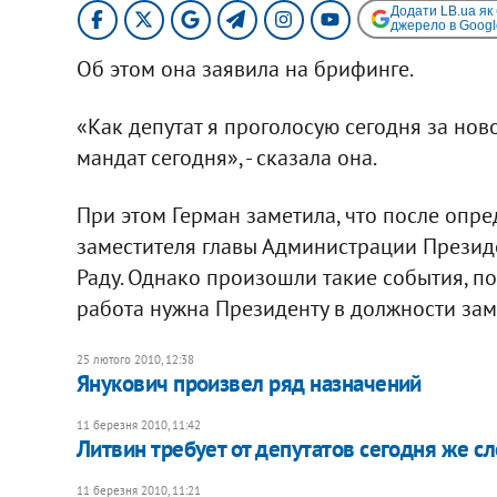
Додати LB.ua як
джерело в Googl
Об этом она заявила на брифинге.
«Как депутат я проголосую сегодня за нов
мандат сегодня», - сказала она.
При этом Герман заметила, что после опр
заместителя главы Администрации Президе
Раду. Однако произошли такие события, по
работа нужна Президенту в должности зам
25 лютого 2010, 12:38
Янукович произвел ряд назначений
11 березня 2010, 11:42
Литвин требует от депутатов сегодня же с
11 березня 2010, 11:21