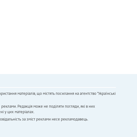
ристання матеріалів, що містять посилання на агентство "Українськi
х реклами. Редакція може не поділяти погляди, які в них
ні у цих матеріалах.
повідальність за зміст реклами несе рекламодавець.