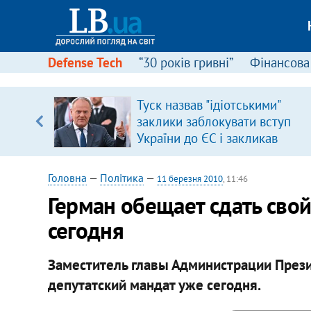
Defense Tech
“30 років гривні”
Фінансова
серця
Туск назвав "ідіотськими"
 кави
заклики заблокувати вступ
України до ЄС і закликав
припинити антиукраїнську
риторику
Головна
—
Політика
—
11 березня 2010
, 11:46
Герман обещает сдать сво
сегодня
Заместитель главы Администрации Прези
депутатский мандат уже сегодня.