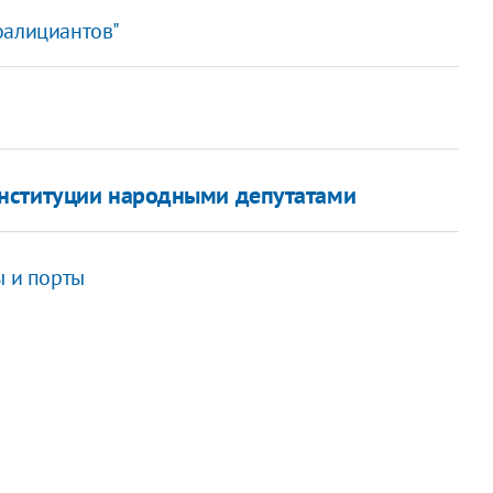
оалициантов"
нституции народными депутатами
ы и порты