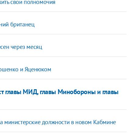
ожить свои полномочия
ний британец
сен через месяц
мошенко и Яценюком
т главы МИД, главы Минобороны и главы
на министерские должности в новом Кабмине