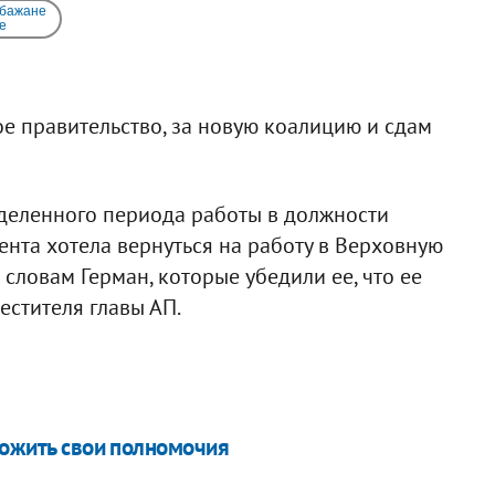
 бажане
e
ое правительство, за новую коалицию и сдам
еделенного периода работы в должности
нта хотела вернуться на работу в Верховную
 словам Герман, которые убедили ее, что ее
естителя главы АП.
ложить свои полномочия