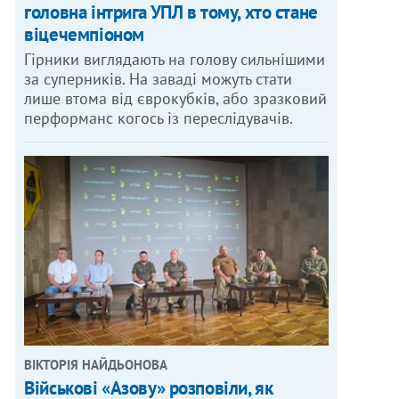
головна інтрига УПЛ в тому, хто стане
віцечемпіоном
Гірники виглядають на голову сильнішими
за суперників. На заваді можуть стати
лише втома від єврокубків, або зразковий
перформанс когось із переслідувачів.
ВІКТОРІЯ НАЙДЬОНОВА
Військові «Азову» розповіли, як