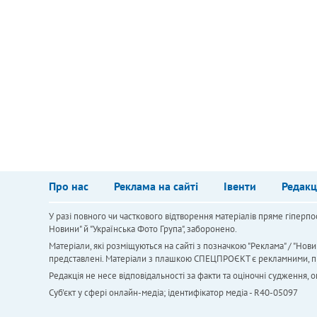
Про нас
Реклама на сайті
Івенти
Редакц
У разі повного чи часткового відтворення матеріалів пряме гіперпо
Новини" й "Українська Фото Група", заборонено.
Матеріали, які розміщуються на сайті з позначкою "Реклама" / "Нови
представлені. Матеріали з плашкою СПЕЦПРОЄКТ є рекламними, проте
Редакція не несе відповідальності за факти та оціночні судження,
Cуб'єкт у сфері онлайн-медіа; ідентифікатор медіа - R40-05097