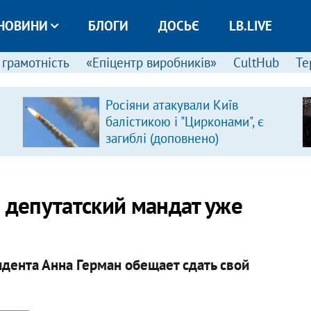
НОВИНИ
БЛОГИ
ДОСЬЄ
LB.LIVE
 грамотність
«Епіцентр виробників»
CultHub
Те
Росіяни атакували Київ
балістикою і "Цирконами", є
загиблі (доповнено)
й депутатский мандат уже
дента Анна Герман обещает сдать свой