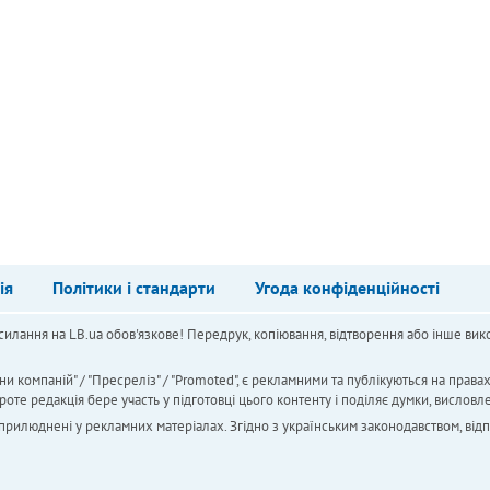
ія
Політики і стандарти
Угода конфіденційності
силання на LB.ua обов'язкове! Передрук, копіювання, відтворення або інше вико
ни компаній" / "Пресреліз" / "Promoted", є рекламними та публікуються на права
 редакція бере участь у підготовці цього контенту і поділяє думки, висловле
 оприлюднені у рекламних матеріалах. Згідно з українським законодавством, від