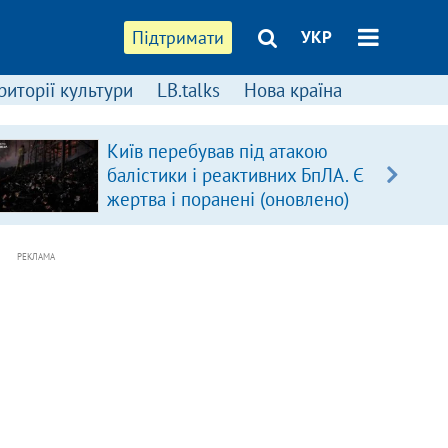
Підтримати
УКР
риторії культури
LB.talks
Нова країна
Київ перебував під атакою
балістики і реактивних БпЛА. Є
жертва і поранені (оновлено)
РЕКЛАМА