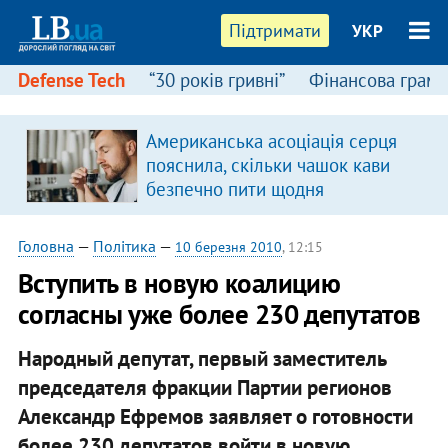
Підтримати
УКР
Defense Tech
“30 років гривні”
Фінансова грамо
Американська асоціація серця
пояснила, скільки чашок кави
безпечно пити щодня
Головна
—
Політика
—
10 березня 2010
, 12:15
Вступить в новую коалицию
согласны уже более 230 депутатов
Народный депутат, первый заместитель
председателя фракции Партии регионов
Александр Ефремов заявляет о готовности
более 230 депутатов войти в новую