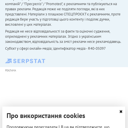
компаній" / "Пресреліз" / "Promoted", є рекламними та публікуються на
правах реклами. Редакція може не поділяти погляди, які в них
представлені. Матеріали з плашкою СПЕЦПРОЄКТ є рекламними, проте
редакція бере участь у підготовці цього контенту і поділяє думки,
висловлені у цих матеріалах.
Редакція не несе відповідальності за факти та оціночні судження,
оприлюднені у рекламних матеріалах. Згідно з українським
законодавством, відповідальність за зміст реклами несе рекламодавець.
Cуб'єкт у сфері онлайн-медіа; ідентифікатор медіа - R40-05097
РЕКЛАМА
Про використання cookies
Продовжуючи переглядати LB.ua ви підтверджуєте, що