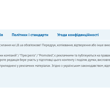
ія
Політики і стандарти
Угода конфіденційності
силання на LB.ua обов'язкове! Передрук, копіювання, відтворення або інше вико
ни компаній" / "Пресреліз" / "Promoted", є рекламними та публікуються на права
 редакція бере участь у підготовці цього контенту і поділяє думки, висловле
 оприлюднені у рекламних матеріалах. Згідно з українським законодавством, від