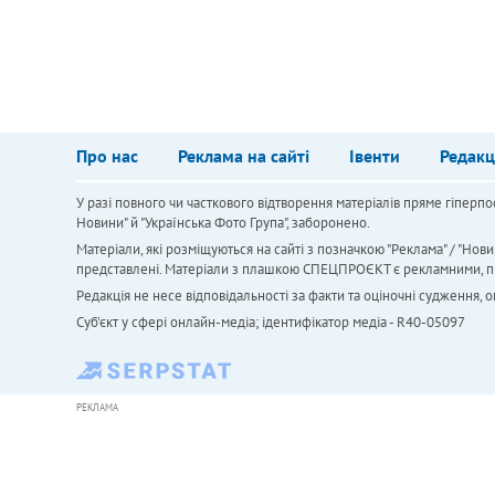
Про нас
Реклама на сайті
Івенти
Редакц
У разі повного чи часткового відтворення матеріалів пряме гіперпо
Новини" й "Українська Фото Група", заборонено.
Матеріали, які розміщуються на сайті з позначкою "Реклама" / "Нови
представлені. Матеріали з плашкою СПЕЦПРОЄКТ є рекламними, проте
Редакція не несе відповідальності за факти та оціночні судження,
Cуб'єкт у сфері онлайн-медіа; ідентифікатор медіа - R40-05097
РЕКЛАМА