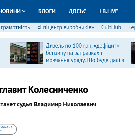
НОВИНИ
БЛОГИ
ДОСЬЄ
LB.LIVE
 грамотність
«Епіцентр виробників»
CultHub
Те
Дизель по 100 грн, «дефіцит»
бензину на заправках і
мовчання уряду. Що буде далі з
цінами на пальне?
главит Колесниченко
станет судья Владимир Николаевич
 бажане
e