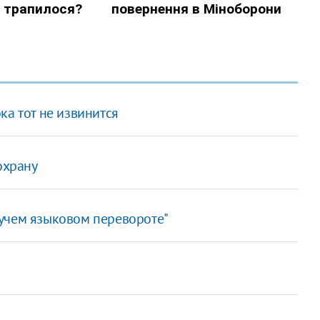
ка тот не извинится
охрану
учем языковом перевороте"