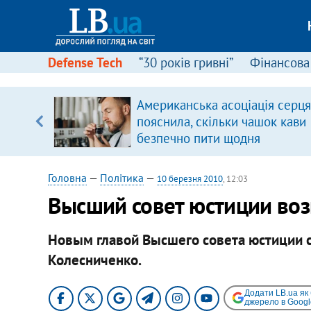
Defense Tech
“30 років гривні”
Фінансова
щодо
Американська асоціація серця
 у
пояснила, скільки чашок кави
ої ходи
безпечно пити щодня
Головна
—
Політика
—
10 березня 2010
, 12:03
Высший совет юстиции воз
Новым главой Высшего совета юстиции 
Колесниченко.
Додати LB.ua як
джерело в Googl