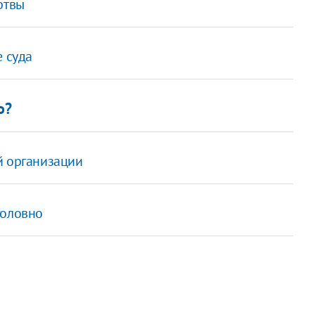
ртвы
е суда
о?
й организации
головно