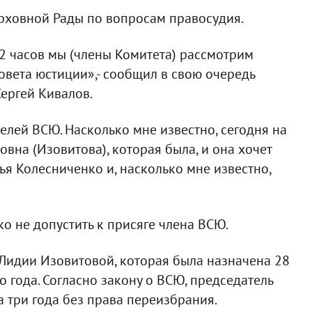
рховной Рады по вопросам правосудия.
2 часов мы (члены Комитета) рассмотрим
вета юстиции»,- сообщил в свою очередь
Сергей Кивалов.
телей ВСЮ. Насколько мне известно, сегодня на
вна (Изовитова), которая была, и она хочет
дья Колесниченко и, насколько мне известно,
ко не допустить к присяге члена ВСЮ.
Лидии Изовитовой, которая была назначена 28
го года. Согласно закону о ВСЮ, председатель
а три года без права переизбрания.