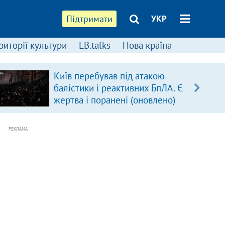
Підтримати
УКР
риторії культури
LB.talks
Нова країна
Київ перебував під атакою
балістики і реактивних БпЛА. Є
жертва і поранені (оновлено)
РЕКЛАМА