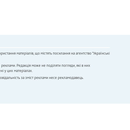
ристання матеріалів, що містять посилання на агентство "Українськi
х реклами. Редакція може не поділяти погляди, які в них
ні у цих матеріалах.
повідальність за зміст реклами несе рекламодавець.