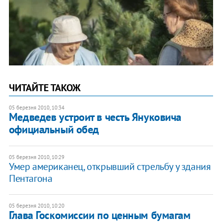
ЧИТАЙТЕ ТАКОЖ
05 березня 2010, 10:34
Медведев устроит в честь Януковича
официальный обед
05 березня 2010, 10:29
Умер американец, открывший стрельбу у здания
Пентагона
05 березня 2010, 10:20
Глава Госкомиссии по ценным бумагам