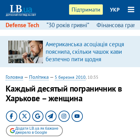
Підтримати
УКР
Defense Tech
“30 років гривні”
Фінансова грамо
Американська асоціація серця
в
пояснила, скільки чашок кави
безпечно пити щодня
Головна
—
Політика
—
5 березня 2010
, 10:35
Каждый десятый пограничник в
Харькове – женщина
Додати LB.ua як бажане
джерело в Google