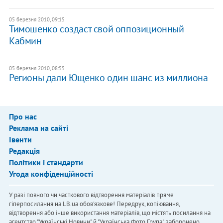
05 березня 2010, 09:15
Тимошенко создаст свой оппозиционный
Кабмин
05 березня 2010, 08:55
Регионы дали Ющенко один шанс из миллиона
Про нас
Реклама на сайті
Івенти
Редакція
Політики і стандарти
Угода конфіденційності
У разі повного чи часткового відтворення матеріалів пряме
гіперпосилання на LB.ua обов'язкове! Передрук, копіювання,
відтворення або інше використання матеріалів, що містять посилання на
агентство "Українськi Новини" й "Українська Фото Група", заборонено.