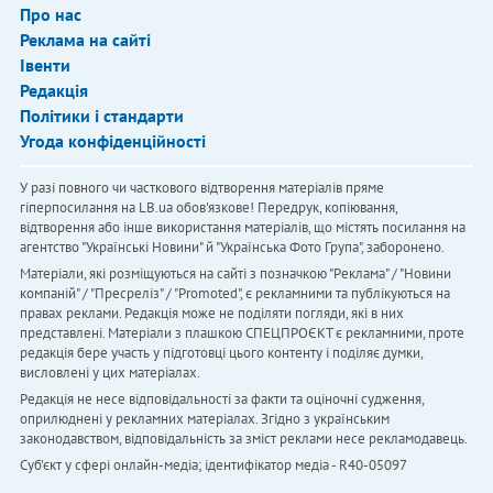
Про нас
Реклама на сайті
Івенти
Редакція
Політики і стандарти
Угода конфіденційності
У разі повного чи часткового відтворення матеріалів пряме
гіперпосилання на LB.ua обов'язкове! Передрук, копіювання,
відтворення або інше використання матеріалів, що містять посилання на
агентство "Українськi Новини" й "Українська Фото Група", заборонено.
Матеріали, які розміщуються на сайті з позначкою "Реклама" / "Новини
компаній" / "Пресреліз" / "Promoted", є рекламними та публікуються на
правах реклами. Редакція може не поділяти погляди, які в них
представлені. Матеріали з плашкою СПЕЦПРОЄКТ є рекламними, проте
редакція бере участь у підготовці цього контенту і поділяє думки,
висловлені у цих матеріалах.
Редакція не несе відповідальності за факти та оціночні судження,
оприлюднені у рекламних матеріалах. Згідно з українським
законодавством, відповідальність за зміст реклами несе рекламодавець.
Cуб'єкт у сфері онлайн-медіа; ідентифікатор медіа - R40-05097