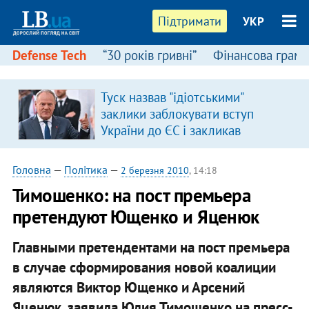
Підтримати
УКР
Defense Tech
“30 років гривні”
Фінансова грамо
Туск назвав "ідіотськими"
заклики заблокувати вступ
України до ЄС і закликав
припинити антиукраїнську
риторику
Головна
—
Політика
—
2 березня 2010
, 14:18
Тимошенко: на пост премьера
претендуют Ющенко и Яценюк
Главными претендентами на пост премьера
в случае сформирования новой коалиции
являются Виктор Ющенко и Арсений
Яценюк, заявила Юлия Тимошенко на пресс-