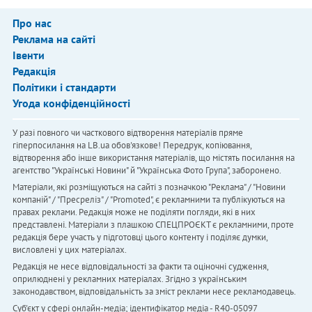
Про нас
Реклама на сайті
Івенти
Редакція
Політики і стандарти
Угода конфіденційності
У разі повного чи часткового відтворення матеріалів пряме
гіперпосилання на LB.ua обов'язкове! Передрук, копіювання,
відтворення або інше використання матеріалів, що містять посилання на
агентство "Українськi Новини" й "Українська Фото Група", заборонено.
Матеріали, які розміщуються на сайті з позначкою "Реклама" / "Новини
компаній" / "Пресреліз" / "Promoted", є рекламними та публікуються на
правах реклами. Редакція може не поділяти погляди, які в них
представлені. Матеріали з плашкою СПЕЦПРОЄКТ є рекламними, проте
редакція бере участь у підготовці цього контенту і поділяє думки,
висловлені у цих матеріалах.
Редакція не несе відповідальності за факти та оціночні судження,
оприлюднені у рекламних матеріалах. Згідно з українським
законодавством, відповідальність за зміст реклами несе рекламодавець.
Cуб'єкт у сфері онлайн-медіа; ідентифікатор медіа - R40-05097