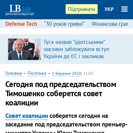
Підтримати
УКР
Defense Tech
“30 років гривні”
Фінансова грамо
Туск назвав "ідіотськими"
заклики заблокувати вступ
України до ЄС і закликав
припинити антиукраїнську
риторику
Головна
—
Політика
—
1 березня 2010
, 11:05
Сегодня под председательством
Тимошенко соберется совет
коалиции
Совет коалиции
соберется сегодня на
заседание под председательством премьер-
министра Украины Юлии Тимошенко.