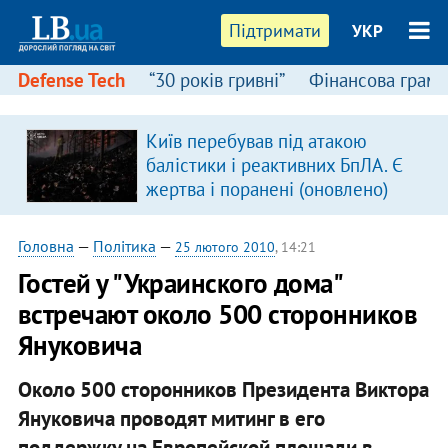
Підтримати
УКР
Defense Tech
“30 років гривні”
Фінансова грамо
Київ перебував під атакою
в
балістики і реактивних БпЛА. Є
жертва і поранені (оновлено)
Головна
—
Політика
—
25 лютого 2010
, 14:21
Гостей у "Украинского дома"
встречают около 500 сторонников
Януковича
Около 500 сторонников Президента Виктора
Януковича проводят митинг в его
поддержку на Европейской площади в