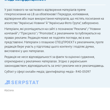
У разі повного чи часткового відтворення матеріалів пряме
гіперпосилання на LB.ua обов'язкове! Передрук, копіювання,
відтворення або інше використання матеріалів, що містять посилання на
агентство "Українськi Новини" й "Українська Фото Група", заборонено.
Матеріали, які розміщуються на сайті з позначкою "Реклама" / "Новини
компаній" / "Пресреліз" / "Promoted", є рекламними та публікуються на
правах реклами. Редакція може не поділяти погляди, які в них
представлені. Матеріали з плашкою СПЕЦПРОЄКТ є рекламними, проте
редакція бере участь у підготовці цього контенту і поділяє думки,
висловлені у цих матеріалах.
Редакція не несе відповідальності за факти та оціночні судження,
оприлюднені у рекламних матеріалах. Згідно з українським
законодавством, відповідальність за зміст реклами несе рекламодавець.
Cуб'єкт у сфері онлайн-медіа; ідентифікатор медіа - R40-05097
РЕКЛАМА