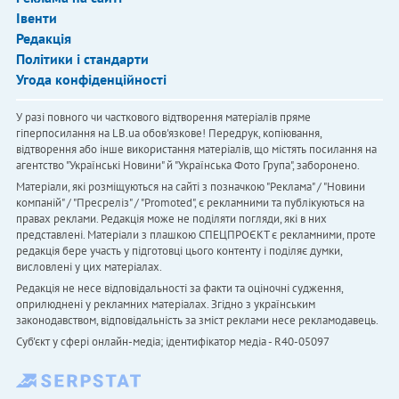
Івенти
Редакція
Політики і стандарти
Угода конфіденційності
У разі повного чи часткового відтворення матеріалів пряме
гіперпосилання на LB.ua обов'язкове! Передрук, копіювання,
відтворення або інше використання матеріалів, що містять посилання на
агентство "Українськi Новини" й "Українська Фото Група", заборонено.
Матеріали, які розміщуються на сайті з позначкою "Реклама" / "Новини
компаній" / "Пресреліз" / "Promoted", є рекламними та публікуються на
правах реклами. Редакція може не поділяти погляди, які в них
представлені. Матеріали з плашкою СПЕЦПРОЄКТ є рекламними, проте
редакція бере участь у підготовці цього контенту і поділяє думки,
висловлені у цих матеріалах.
Редакція не несе відповідальності за факти та оціночні судження,
оприлюднені у рекламних матеріалах. Згідно з українським
законодавством, відповідальність за зміст реклами несе рекламодавець.
Cуб'єкт у сфері онлайн-медіа; ідентифікатор медіа - R40-05097