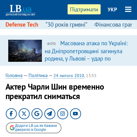
Підтримати
УКР
Defense Tech
“30 років гривні”
Фінансова грамо
Масована атака по Україні:
ФОТО
на Дніпропетровщині загинула
родина, у Львові – удар по
багатоповерхівках
(доповнюється)
Головна
—
Політика
—
24 лютого 2010
, 13:55
Актер Чарли Шин временно
прекратил сниматься
Додати LB.ua як бажане
джерело в Google