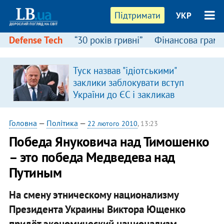
Підтримати
УКР
Defense Tech
“30 років гривні”
Фінансова грамо
:
Туск назвав "ідіотськими"
заклики заблокувати вступ
України до ЄС і закликав
припинити антиукраїнську
риторику
Головна
—
Політика
—
22 лютого 2010
, 13:23
Победа Януковича над Тимошенко
– это победа Медведева над
Путиным
На смену этническому национализму
Президента Украины Виктора Ющенко
придёт экономический национализм