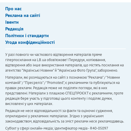
Про нас
Реклама на сайті
Івенти
Редакція
Політики і стандарти
Угода конфіденційності
У разі повного чи часткового відтворення матеріалів пряме
гіперпосилання на LB.ua обов'язкове! Передрук, копіювання,
відтворення або інше використання матеріалів, що містять посилання на
агентство "Українськi Новини" й "Українська Фото Група", заборонено.
Матеріали, які розміщуються на сайті з позначкою "Реклама" / "Новини
компаній" / "Пресреліз" / "Promoted", є рекламними та публікуються на
правах реклами. Редакція може не поділяти погляди, які в них
представлені. Матеріали з плашкою СПЕЦПРОЄКТ є рекламними, проте
редакція бере участь у підготовці цього контенту і поділяє думки,
висловлені у цих матеріалах.
Редакція не несе відповідальності за факти та оціночні судження,
оприлюднені у рекламних матеріалах. Згідно з українським
законодавством, відповідальність за зміст реклами несе рекламодавець.
Cуб'єкт у сфері онлайн-медіа; ідентифікатор медіа - R40-05097