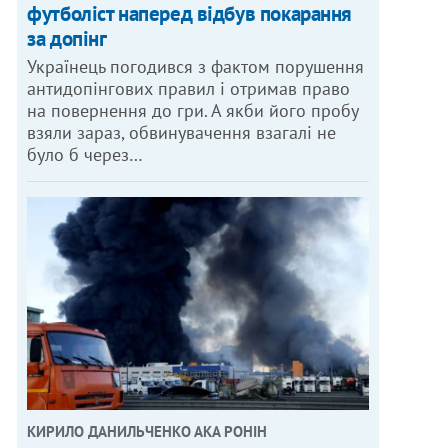
футболіст наперед відбув покарання
за допінг
Українець погодився з фактом порушення
антидопінгових правил і отримав право
на повернення до гри. А якби його пробу
взяли зараз, обвинувачення взагалі не
було б через…
КИРИЛО ДАНИЛЬЧЕНКО АКА РОНІН