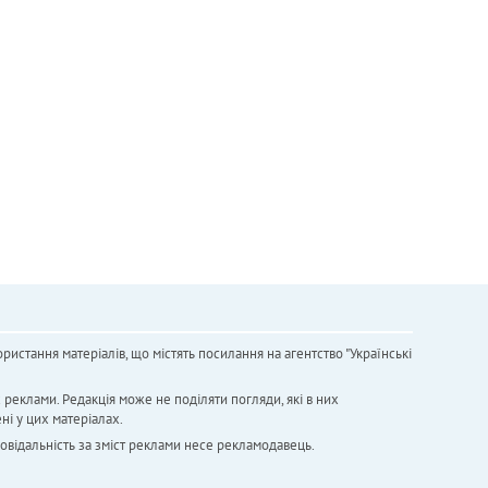
ристання матеріалів, що містять посилання на агентство "Українськi
х реклами. Редакція може не поділяти погляди, які в них
ні у цих матеріалах.
повідальність за зміст реклами несе рекламодавець.