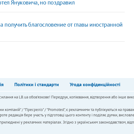
отел Януковича, но поздравил
а получить благословение от главы иностранной
ія
Політики і стандарти
Угода конфіденційності
силання на LB.ua обов'язкове! Передрук, копіювання, відтворення або інше вико
ни компаній" / "Пресреліз" / "Promoted", є рекламними та публікуються на права
 редакція бере участь у підготовці цього контенту і поділяє думки, висловле
 оприлюднені у рекламних матеріалах. Згідно з українським законодавством, від