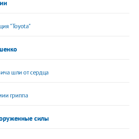
ции
ия "Toyota"
ошенко
вича шли от сердца
мии гриппа
ооруженные силы