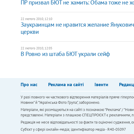
ПР призвал БЮТ не хамить: Обама тоже не х
22 лютого 2010, 12:10
Заукраинцам не нравится желание Янукович
церкви
22 лютого 2010, 12:05
В Ровно из штаба БЮТ украли сейф
Про нас
Реклама на сайті
Івенти
Редакц
У разі повного чи часткового відтворення матеріалів пряме гіперпо
Новини" й "Українська Фото Група", заборонено.
Матеріали, які розміщуються на сайті з позначкою "Реклама" / "Нови
представлені. Матеріали з плашкою СПЕЦПРОЄКТ є рекламними, проте
Редакція не несе відповідальності за факти та оціночні судження,
Cуб'єкт у сфері онлайн-медіа; ідентифікатор медіа - R40-05097