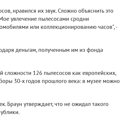
сов, нравился их звук. Сложно объяснить это
. Мое увлечение пылесосами сродни
омобилями или коллекционированию часов", -
годаря деньгам, полученным им из фонда
й сложности 126 пылесосов как европейских,
боры 30-х годов прошлого века: в музее можно
. Браун утверждает, что не ожидал такого
публики.