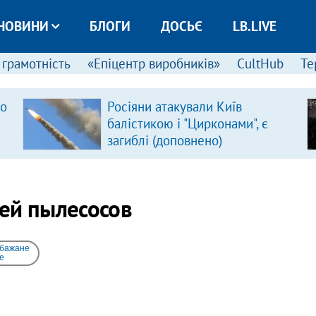
НОВИНИ
БЛОГИ
ДОСЬЄ
LB.LIVE
 грамотність
«Епіцентр виробників»
CultHub
Те
ро
Росіяни атакували Київ
балістикою і "Цирконами", є
загиблі (доповнено)
ей пылесосов
 бажане
e