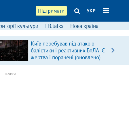
Підтримати
УКР
риторії культури
LB.talks
Нова країна
Київ перебував під атакою
балістики і реактивних БпЛА. Є
жертва і поранені (оновлено)
РЕКЛАМА