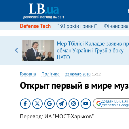
Defense Tech
“30 років гривні”
Фінансова
Мер Тбілісі Каладзе заявив п
уп
обман України і Грузії з боку
НАТО
ку
Головна
—
Політика
—
22 лютого 2010
, 13:12
Открыт первый в мире муз
Додати LB.ua як
джерело в Googl
Перевод: ИА "МОСТ-Харьков"