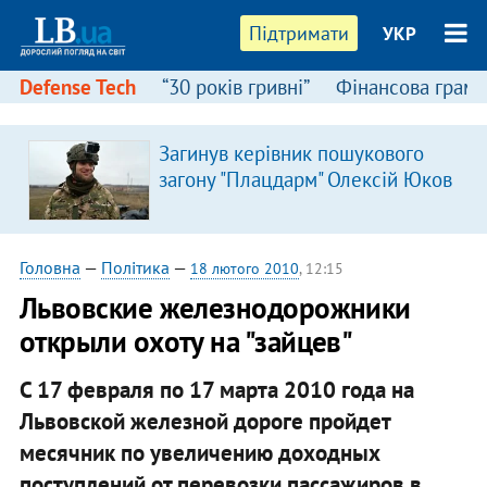
Підтримати
УКР
Defense Tech
“30 років гривні”
Фінансова грамо
Загинув керівник пошукового
загону "Плацдарм" Олексій Юков
Головна
—
Політика
—
18 лютого 2010
, 12:15
Львовские железнодорожники
открыли охоту на "зайцев"
С 17 февраля по 17 марта 2010 года на
Львовской железной дороге пройдет
месячник по увеличению доходных
поступлений от перевозки пассажиров в