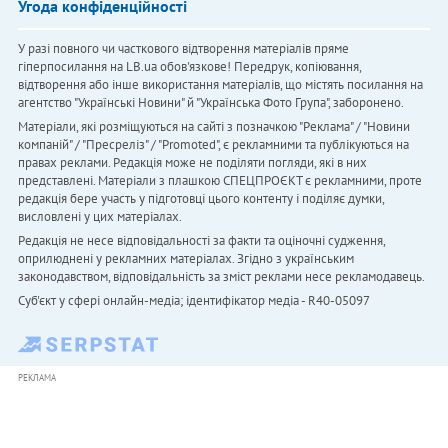
Угода конфіденційності
У разі повного чи часткового відтворення матеріалів пряме
гіперпосилання на LB.ua обов'язкове! Передрук, копіювання,
відтворення або інше використання матеріалів, що містять посилання на
агентство "Українськi Новини" й "Українська Фото Група", заборонено.
Матеріали, які розміщуються на сайті з позначкою "Реклама" / "Новини
компаній" / "Пресреліз" / "Promoted", є рекламними та публікуються на
правах реклами. Редакція може не поділяти погляди, які в них
представлені. Матеріали з плашкою СПЕЦПРОЄКТ є рекламними, проте
редакція бере участь у підготовці цього контенту і поділяє думки,
висловлені у цих матеріалах.
Редакція не несе відповідальності за факти та оціночні судження,
оприлюднені у рекламних матеріалах. Згідно з українським
законодавством, відповідальність за зміст реклами несе рекламодавець.
Cуб'єкт у сфері онлайн-медіа; ідентифікатор медіа - R40-05097
РЕКЛАМА