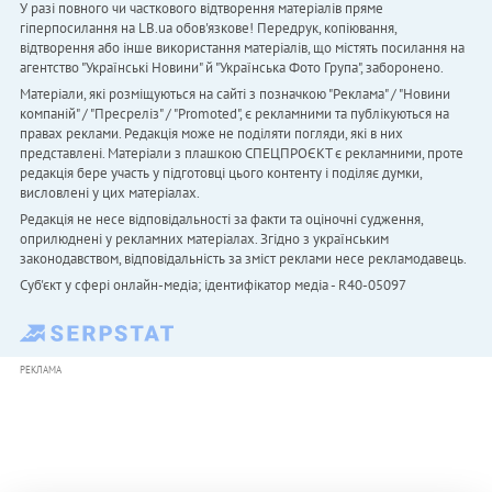
У разі повного чи часткового відтворення матеріалів пряме
гіперпосилання на LB.ua обов'язкове! Передрук, копіювання,
відтворення або інше використання матеріалів, що містять посилання на
агентство "Українськi Новини" й "Українська Фото Група", заборонено.
Матеріали, які розміщуються на сайті з позначкою "Реклама" / "Новини
компаній" / "Пресреліз" / "Promoted", є рекламними та публікуються на
правах реклами. Редакція може не поділяти погляди, які в них
представлені. Матеріали з плашкою СПЕЦПРОЄКТ є рекламними, проте
редакція бере участь у підготовці цього контенту і поділяє думки,
висловлені у цих матеріалах.
Редакція не несе відповідальності за факти та оціночні судження,
оприлюднені у рекламних матеріалах. Згідно з українським
законодавством, відповідальність за зміст реклами несе рекламодавець.
Cуб'єкт у сфері онлайн-медіа; ідентифікатор медіа - R40-05097
РЕКЛАМА