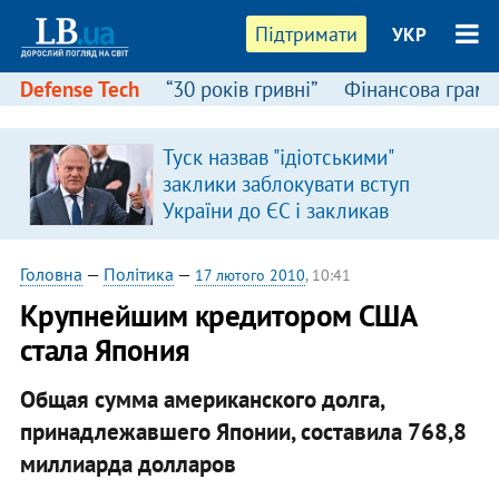
Підтримати
УКР
Defense Tech
“30 років гривні”
Фінансова грамо
Туск назвав "ідіотськими"
заклики заблокувати вступ
України до ЄС і закликав
припинити антиукраїнську
риторику
Головна
—
Політика
—
17 лютого 2010
, 10:41
Крупнейшим кредитором США
стала Япония
Общая сумма американского долга,
принадлежавшего Японии, составила 768,8
миллиарда долларов