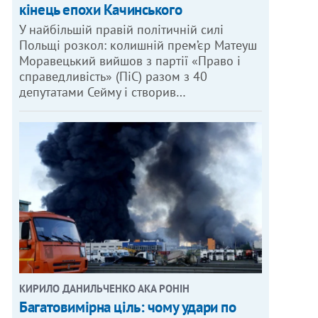
кінець епохи Качинського
У найбільшій правій політичній силі
Польщі розкол: колишній прем’єр Матеуш
Моравецький вийшов з партії «Право і
справедливість» (ПіС) разом з 40
депутатами Сейму і створив…
КИРИЛО ДАНИЛЬЧЕНКО АКА РОНІН
Багатовимірна ціль: чому удари по