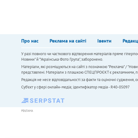
Про нас
Реклама на сайті
Івенти
Редакц
У разі повного чи часткового відтворення матеріалів пряме гіперпо
Новини" й "Українська Фото Група", заборонено.
Матеріали, які розміщуються на сайті з позначкою "Реклама" / "Нови
представлені. Матеріали з плашкою СПЕЦПРОЄКТ є рекламними, проте
Редакція не несе відповідальності за факти та оціночні судження,
Cуб'єкт у сфері онлайн-медіа; ідентифікатор медіа - R40-05097
РЕКЛАМА