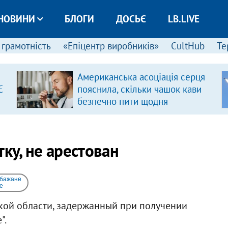
НОВИНИ
БЛОГИ
ДОСЬЄ
LB.LIVE
 грамотність
«Епіцентр виробників»
CultHub
Те
Американська асоціація серця
Є
пояснила, скільки чашок кави
безпечно пити щодня
ку, не арестован
 бажане
e
кой области, задержанный при получении
".