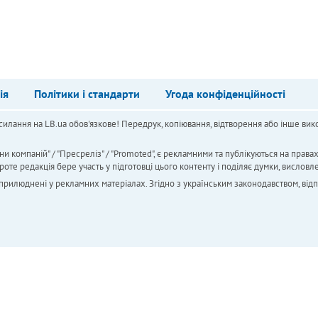
ія
Політики і стандарти
Угода конфіденційності
силання на LB.ua обов'язкове! Передрук, копіювання, відтворення або інше вико
ни компаній" / "Пресреліз" / "Promoted", є рекламними та публікуються на права
 редакція бере участь у підготовці цього контенту і поділяє думки, висловле
 оприлюднені у рекламних матеріалах. Згідно з українським законодавством, від