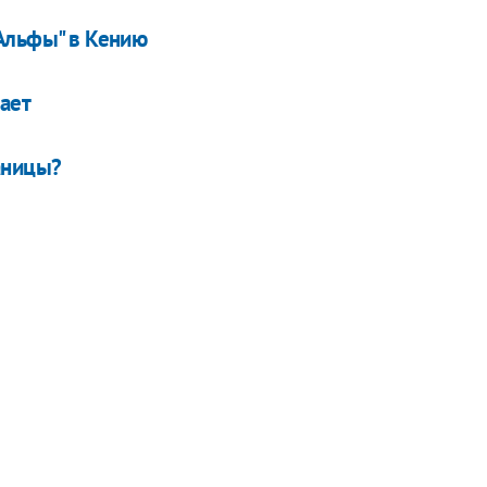
"Альфы" в Кению
ает
аницы?