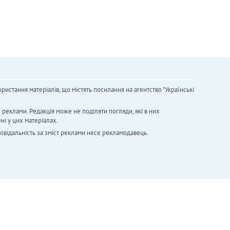
ристання матеріалів, що містять посилання на агентство "Українськi
х реклами. Редакція може не поділяти погляди, які в них
ні у цих матеріалах.
повідальність за зміст реклами несе рекламодавець.