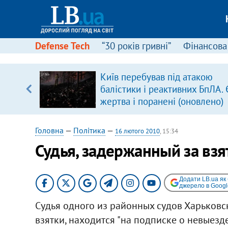
Defense Tech
“30 років гривні”
Фінансова
Київ перебував під атакою
балістики і реактивних БпЛА. 
вщині
жертва і поранені (оновлено)
і –
ах
Головна
—
Політика
—
16 лютого 2010
, 15:34
Судья, задержанный за взят
Додати LB.ua як
джерело в Googl
Судья одного из районных судов Харьковс
взятки, находится "на подписке о невыезде