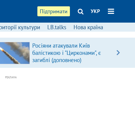
Підтримати
УКР
риторії культури
LB.talks
Нова країна
Росіяни атакували Київ
балістикою і "Цирконами", є
загиблі (доповнено)
РЕКЛАМА