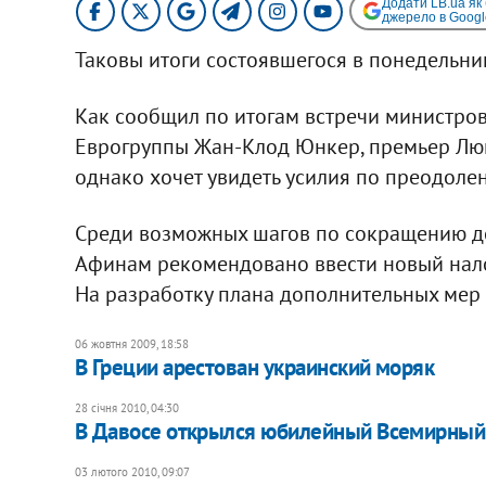
Додати LB.ua як
джерело в Googl
Таковы итоги состоявшегося в понедельни
Как сообщил по итогам встречи министров
Еврогруппы Жан-Клод Юнкер, премьер Люкс
однако хочет увидеть усилия по преодоле
Среди возможных шагов по сокращению д
Афинам рекомендовано ввести новый нало
На разработку плана дополнительных мер
06 жовтня 2009, 18:58
В Греции арестован украинский моряк
28 січня 2010, 04:30
В Давосе открылся юбилейный Всемирный
03 лютого 2010, 09:07