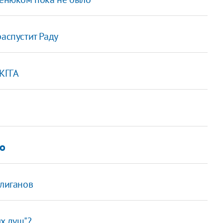
аспустит Раду
 КГГА
о
улиганов
х душ"?