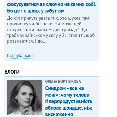
фокусуватися виключно на самих собі.
Бо це і є шлях у забуття»
До сіл прикута увага тих, хто шукає там
прихистку чи безпеки. Чи може цей
інтерес стати шансом для громад? Що
треба українському селу у 21 столітті, щоб
розвиватися, і до…
Всі публікації
БЛОГИ
ОЛЕНА БОРТНІКОВА
Синдром «все на
мені»: чому тилова
гіперпродуктивність
вбиває швидше, ніж
виснаження