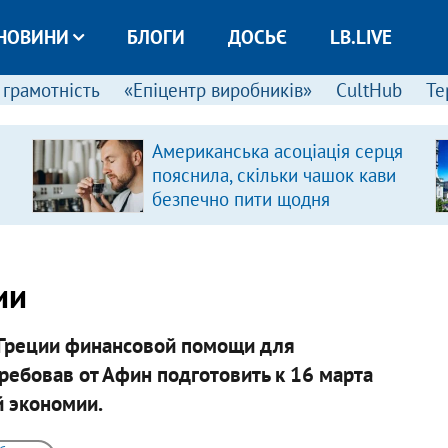
НОВИНИ
БЛОГИ
ДОСЬЄ
LB.LIVE
 грамотність
«Епіцентр виробників»
CultHub
Те
Американська асоціація серця
пояснила, скільки чашок кави
безпечно пити щодня
ии
Греции финансовой помощи для
ебовав от Афин подготовить к 16 марта
 экономии.