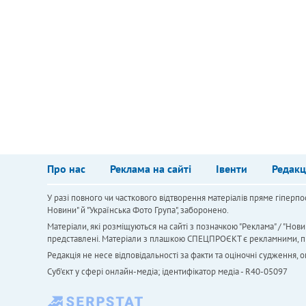
Про нас
Реклама на сайті
Івенти
Редакц
У разі повного чи часткового відтворення матеріалів пряме гіперпо
Новини" й "Українська Фото Група", заборонено.
Матеріали, які розміщуються на сайті з позначкою "Реклама" / "Нови
представлені. Матеріали з плашкою СПЕЦПРОЄКТ є рекламними, проте
Редакція не несе відповідальності за факти та оціночні судження,
Cуб'єкт у сфері онлайн-медіа; ідентифікатор медіа - R40-05097