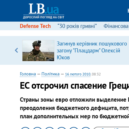
Defense Tech
“30 років гривні”
Фінансова
вив про
Загинув керівник пошукового
боку
загону "Плацдарм" Олексій
Юков
Головна
—
Політика
—
16 лютого 2010
, 08:32
ЕС отсрочил спасение Грец
Страны зоны евро отложили выделение 
преодоления бюджетного дефицита, потр
план дополнительных мер по бюджетной