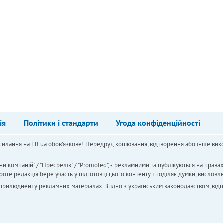
ія
Політики і стандарти
Угода конфіденційності
силання на LB.ua обов'язкове! Передрук, копіювання, відтворення або інше вико
ни компаній" / "Пресреліз" / "Promoted", є рекламними та публікуються на права
 редакція бере участь у підготовці цього контенту і поділяє думки, висловле
 оприлюднені у рекламних матеріалах. Згідно з українським законодавством, від