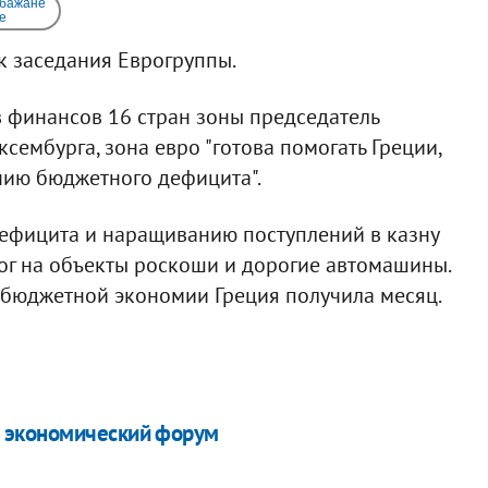
 бажане
e
к заседания Еврогруппы.
 финансов 16 стран зоны председатель
ембурга, зона евро "готова помогать Греции,
нию бюджетного дефицита".
ефицита и наращиванию поступлений в казну
г на объекты роскоши и дорогие автомашины.
 бюджетной экономии Греция получила месяц.
 экономический форум