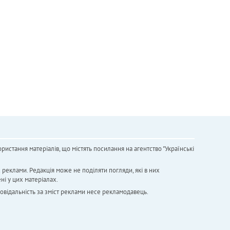
ристання матеріалів, що містять посилання на агентство "Українськi
х реклами. Редакція може не поділяти погляди, які в них
ні у цих матеріалах.
повідальність за зміст реклами несе рекламодавець.