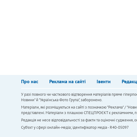
Про нас
Реклама на сайті
Івенти
Редакц
У разі повного чи часткового відтворення матеріалів пряме гіперпо
Новини" й "Українська Фото Група", заборонено.
Матеріали, які розміщуються на сайті з позначкою "Реклама" / "Нови
представлені. Матеріали з плашкою СПЕЦПРОЄКТ є рекламними, проте
Редакція не несе відповідальності за факти та оціночні судження,
Cуб'єкт у сфері онлайн-медіа; ідентифікатор медіа - R40-05097