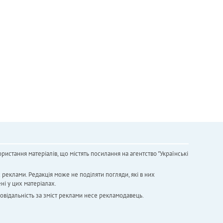
ристання матеріалів, що містять посилання на агентство "Українськi
х реклами. Редакція може не поділяти погляди, які в них
ні у цих матеріалах.
повідальність за зміст реклами несе рекламодавець.