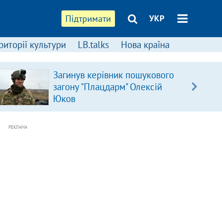
Підтримати
УКР
риторії культури
LB.talks
Нова країна
Загинув керівник пошукового
загону "Плацдарм" Олексій
Юков
РЕКЛАМА