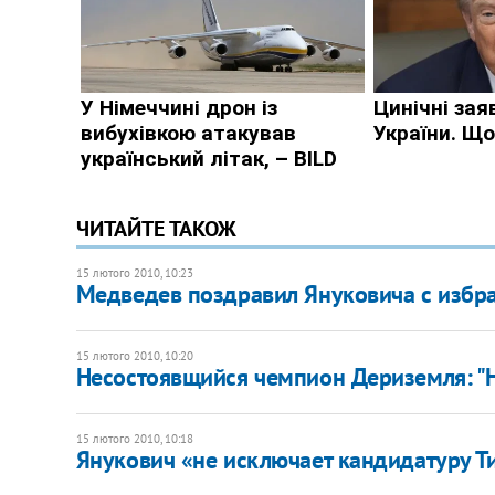
ЧИТАЙТЕ ТАКОЖ
15 лютого 2010, 10:23
Медведев поздравил Януковича с избр
15 лютого 2010, 10:20
Несостоявщийся чемпион Дериземля: "Н
15 лютого 2010, 10:18
Янукович «не исключает кандидатуру Т