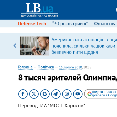
Defense Tech
“30 років гривні”
Фінансова
вив про
Американська асоціація серця
боку
пояснила, скільки чашок кави
безпечно пити щодня
Головна
—
Політика
—
15 лютого 2010
, 10:35
8 тысяч зрителей Олимпи
Додати LB.ua як
джерело в Googl
Перевод: ИА "МОСТ-Харьков"