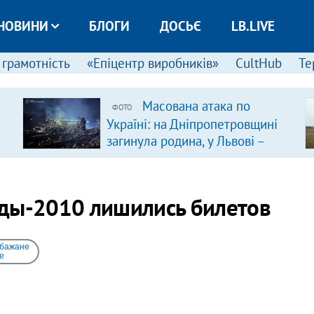
НОВИНИ
БЛОГИ
ДОСЬЄ
LB.LIVE
 грамотність
«Епіцентр виробників»
CultHub
Те
Масована атака по
ФОТО
Україні: на Дніпропетровщині
загинула родина, у Львові –
удар по багатоповерхівках
(доповнюється)
ады-2010 лишились билетов
 бажане
e