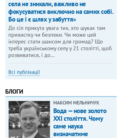
села не зникали, важливо не
фокусуватися виключно на самих собі.
Бо це і є шлях у забуття»
До сіл прикута увага тих, хто шукає там
прихистку чи безпеки. Чи може цей
інтерес стати шансом для громад? Що
треба українському селу у 21 столітті, щоб
розвиватися, і до…
Всі публікації
БЛОГИ
МАКСИМ МЕЛЬНИЧУК
Вода — нове золото
XXI століття. Чому
саме наука
визначатиме