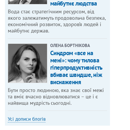
майбутнє людства
Вода стає стратегічним ресурсом, від
якого залежатимуть продовольча безпека,
економічний розвиток, здоров’я людей і
майбутнє держав.
ОЛЕНА БОРТНІКОВА
Синдром «все на
мені»: чому тилова
гіперпродуктивність
вбиває швидше, ніж
виснаження
Бути просто людиною, яка знає свої межі
та вміє вчасно відновлюватися – це і є
найвища мудрість сьогодні.
Усі дописи блогів