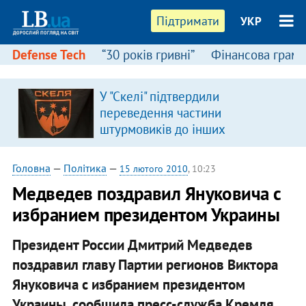
Підтримати
УКР
Defense Tech
“30 років гривні”
Фінансова грамо
У "Скелі" підтвердили
переведення частини
штурмовиків до інших
підрозділів
Головна
—
Політика
—
15 лютого 2010
, 10:23
Медведев поздравил Януковича с
избранием президентом Украины
Президент России Дмитрий Медведев
поздравил главу Партии регионов Виктора
Януковича с избранием президентом
Украины, сообщила пресс-служба Кремля.