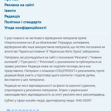
Реклама на сайті
Івенти
Редакція
Політики і стандарти
Угода конфіденційності
У разі повного чи часткового відтворення матеріалів пряме
гіперпосилання на LB.ua обов'язкове! Передрук, копіювання,
відтворення або інше використання матеріалів, що містять посилання на
агентство "Українськi Новини" й "Українська Фото Група", заборонено.
Матеріали, які розміщуються на сайті з позначкою "Реклама" / "Новини
компаній" / "Пресреліз" / "Promoted", є рекламними та публікуються на
правах реклами. Редакція може не поділяти погляди, які в них
представлені. Матеріали з плашкою СПЕЦПРОЄКТ є рекламними, проте
редакція бере участь у підготовці цього контенту і поділяє думки,
висловлені у цих матеріалах.
Редакція не несе відповідальності за факти та оціночні судження,
оприлюднені у рекламних матеріалах. Згідно з українським
законодавством, відповідальність за зміст реклами несе рекламодавець.
Cуб'єкт у сфері онлайн-медіа; ідентифікатор медіа - R40-05097