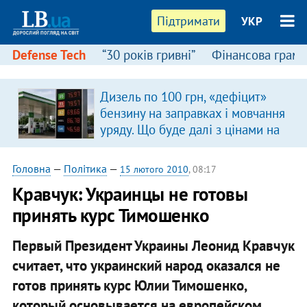
Підтримати
УКР
Defense Tech
“30 років гривні”
Фінансова грамо
Дизель по 100 грн, «дефіцит»
бензину на заправках і мовчання
уряду. Що буде далі з цінами на
пальне?
Головна
—
Політика
—
15 лютого 2010
, 08:17
Кравчук: Украинцы не готовы
принять курс Тимошенко
Первый Президент Украины Леонид Кравчук
считает, что украинский народ оказался не
готов принять курс Юлии Тимошенко,
который основывается на европейском