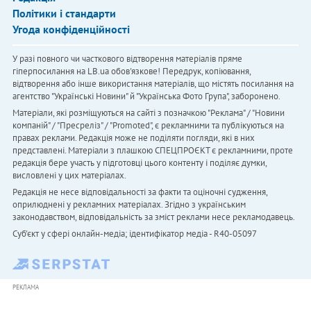
Політики і стандарти
Угода конфіденційності
У разі повного чи часткового відтворення матеріалів пряме
гіперпосилання на LB.ua обов'язкове! Передрук, копіювання,
відтворення або інше використання матеріалів, що містять посилання на
агентство "Українськi Новини" й "Українська Фото Група", заборонено.
Матеріали, які розміщуються на сайті з позначкою "Реклама" / "Новини
компаній" / "Пресреліз" / "Promoted", є рекламними та публікуються на
правах реклами. Редакція може не поділяти погляди, які в них
представлені. Матеріали з плашкою СПЕЦПРОЄКТ є рекламними, проте
редакція бере участь у підготовці цього контенту і поділяє думки,
висловлені у цих матеріалах.
Редакція не несе відповідальності за факти та оціночні судження,
оприлюднені у рекламних матеріалах. Згідно з українським
законодавством, відповідальність за зміст реклами несе рекламодавець.
Cуб'єкт у сфері онлайн-медіа; ідентифікатор медіа - R40-05097
РЕКЛАМА