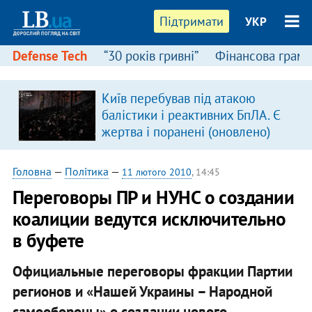
Підтримати
УКР
Defense Tech
“30 років гривні”
Фінансова грамо
Київ перебував під атакою
балістики і реактивних БпЛА. Є
жертва і поранені (оновлено)
Головна
—
Політика
—
11 лютого 2010
, 14:45
Переговоры ПР и НУНС о создании
коалиции ведутся исключительно
в буфете
Официальные переговоры фракции Партии
регионов и «Нашей Украины – Народной
самообороны» о создании нового