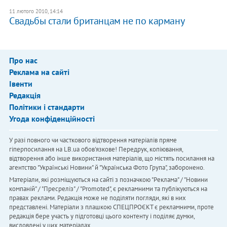
11 лютого 2010, 14:14
Свадьбы стали британцам не по карману
Про нас
Реклама на сайті
Івенти
Редакція
Політики і стандарти
Угода конфіденційності
У разі повного чи часткового відтворення матеріалів пряме
гіперпосилання на LB.ua обов'язкове! Передрук, копіювання,
відтворення або інше використання матеріалів, що містять посилання на
агентство "Українськi Новини" й "Українська Фото Група", заборонено.
Матеріали, які розміщуються на сайті з позначкою "Реклама" / "Новини
компаній" / "Пресреліз" / "Promoted", є рекламними та публікуються на
правах реклами. Редакція може не поділяти погляди, які в них
представлені. Матеріали з плашкою СПЕЦПРОЄКТ є рекламними, проте
редакція бере участь у підготовці цього контенту і поділяє думки,
висловлені у цих матеріалах.