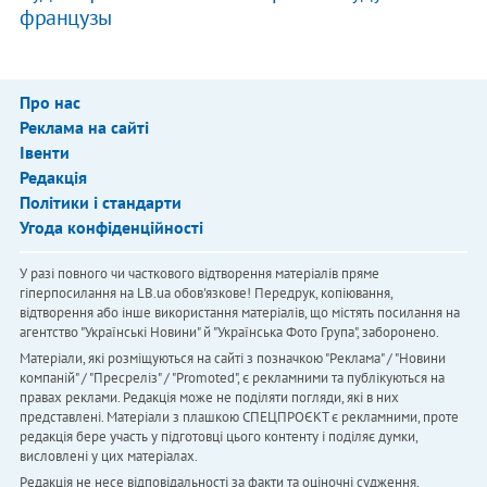
французы
Про нас
Реклама на сайті
Івенти
Редакція
Політики і стандарти
Угода конфіденційності
У разі повного чи часткового відтворення матеріалів пряме
гіперпосилання на LB.ua обов'язкове! Передрук, копіювання,
відтворення або інше використання матеріалів, що містять посилання на
агентство "Українськi Новини" й "Українська Фото Група", заборонено.
Матеріали, які розміщуються на сайті з позначкою "Реклама" / "Новини
компаній" / "Пресреліз" / "Promoted", є рекламними та публікуються на
правах реклами. Редакція може не поділяти погляди, які в них
представлені. Матеріали з плашкою СПЕЦПРОЄКТ є рекламними, проте
редакція бере участь у підготовці цього контенту і поділяє думки,
висловлені у цих матеріалах.
Редакція не несе відповідальності за факти та оціночні судження,