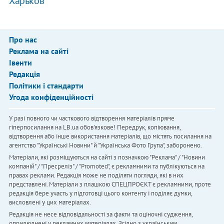
Харьков
Про нас
Реклама на сайті
Івенти
Редакція
Політики і стандарти
Угода конфіденційності
У разі повного чи часткового відтворення матеріалів пряме
гіперпосилання на LB.ua обов'язкове! Передрук, копіювання,
відтворення або інше використання матеріалів, що містять посилання на
агентство "Українськi Новини" й "Українська Фото Група", заборонено.
Матеріали, які розміщуються на сайті з позначкою "Реклама" / "Новини
компаній" / "Пресреліз" / "Promoted", є рекламними та публікуються на
правах реклами. Редакція може не поділяти погляди, які в них
представлені. Матеріали з плашкою СПЕЦПРОЄКТ є рекламними, проте
редакція бере участь у підготовці цього контенту і поділяє думки,
висловлені у цих матеріалах.
Редакція не несе відповідальності за факти та оціночні судження,
оприлюднені у рекламних матеріалах. Згідно з українським