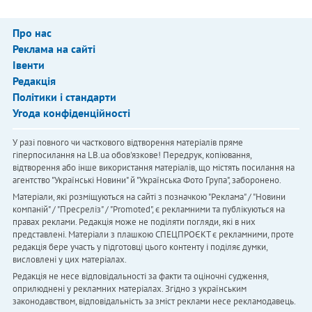
Про нас
Реклама на сайті
Івенти
Редакція
Політики і стандарти
Угода конфіденційності
У разі повного чи часткового відтворення матеріалів пряме
гіперпосилання на LB.ua обов'язкове! Передрук, копіювання,
відтворення або інше використання матеріалів, що містять посилання на
агентство "Українськi Новини" й "Українська Фото Група", заборонено.
Матеріали, які розміщуються на сайті з позначкою "Реклама" / "Новини
компаній" / "Пресреліз" / "Promoted", є рекламними та публікуються на
правах реклами. Редакція може не поділяти погляди, які в них
представлені. Матеріали з плашкою СПЕЦПРОЄКТ є рекламними, проте
редакція бере участь у підготовці цього контенту і поділяє думки,
висловлені у цих матеріалах.
Редакція не несе відповідальності за факти та оціночні судження,
оприлюднені у рекламних матеріалах. Згідно з українським
законодавством, відповідальність за зміст реклами несе рекламодавець.