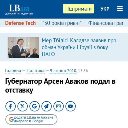
Підтримати
УКР
Defense Tech
“30 років гривні”
Фінансова грамо
Мер Тбілісі Каладзе заявив про
в
обман України і Грузії з боку
НАТО
Головна
—
Політика
—
9 лютого 2010
, 13:36
Губернатор Арсен Аваков подал в
отставку
Додати LB.ua як бажане
джерело в Google