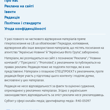
Про нас
Реклама на сайті
Івенти
Редакція
Політики і стандарти
Угода конфіденційності
У разі повного чи часткового відтворення матеріалів пряме
гіперпосилання на LB.ua обов'язкове! Передрук, копіювання,
відтворення або інше використання матеріалів, що містять посилання на
агентство "Українськi Новини" й "Українська Фото Група", заборонено.
Матеріали, які розміщуються на сайті з позначкою "Реклама" / "Новини
компаній" / "Пресреліз" / "Promoted", є рекламними та публікуються на
правах реклами. Редакція може не поділяти погляди, які в них
представлені. Матеріали з плашкою СПЕЦПРОЄКТ є рекламними, проте
редакція бере участь у підготовці цього контенту і поділяє думки,
висловлені у цих матеріалах.
Редакція не несе відповідальності за факти та оціночні судження,
оприлюднені у рекламних матеріалах. Згідно з українським
законодавством, відповідальність за зміст реклами несе рекламодавець.
Cуб'єкт у сфері онлайн-медіа; ідентифікатор медіа - R40-05097