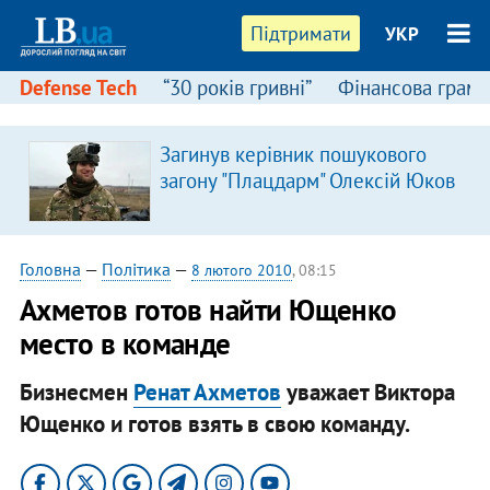
Підтримати
УКР
Defense Tech
“30 років гривні”
Фінансова грамо
Загинув керівник пошукового
загону "Плацдарм" Олексій Юков
Головна
—
Політика
—
8 лютого 2010
, 08:15
Ахметов готов найти Ющенко
место в команде
Бизнесмен
Ренат Ахметов
уважает Виктора
Ющенко и готов взять в свою команду.