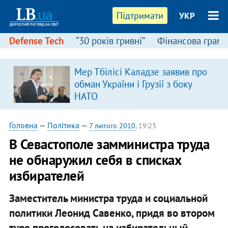
Підтримати
УКР
Defense Tech
“30 років гривні”
Фінансова грамо
Мер Тбілісі Каладзе заявив про
в
обман України і Грузії з боку
НАТО
Головна
—
Політика
—
7 лютого 2010
, 19:23
В Севастополе замминистра труда
не обнаружил себя в списках
избирателей
Заместитель министра труда и социальной
политики Леонид Савенко, придя во втором
туре проголосовать на избирательный