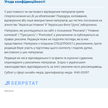
Угода конфіденційності
У разі повного чи часткового відтворення матеріалів пряме
гіперпосилання на LB.ua обов'язкове! Передрук, копіювання,
відтворення або інше використання матеріалів, що містять посилання на
агентство "Українськi Новини" й "Українська Фото Група", заборонено.
Матеріали, які розміщуються на сайті з позначкою "Реклама" / "Новини
компаній" / "Пресреліз" / "Promoted", є рекламними та публікуються на
правах реклами. Редакція може не поділяти погляди, які в них
представлені. Матеріали з плашкою СПЕЦПРОЄКТ є рекламними, проте
редакція бере участь у підготовці цього контенту і поділяє думки,
висловлені у цих матеріалах.
Редакція не несе відповідальності за факти та оціночні судження,
оприлюднені у рекламних матеріалах. Згідно з українським
законодавством, відповідальність за зміст реклами несе рекламодавець.
Cуб'єкт у сфері онлайн-медіа; ідентифікатор медіа - R40-05097
РЕКЛАМА