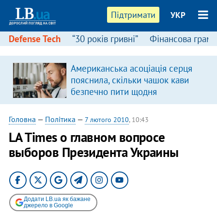
Підтримати
УКР
Defense Tech
“30 років гривні”
Фінансова грамо
Американська асоціація серця
пояснила, скільки чашок кави
безпечно пити щодня
Головна
—
Політика
—
7 лютого 2010
, 10:43
LA Times о главном вопросе
выборов Президента Украины
Додати LB.ua як бажане
джерело в Google