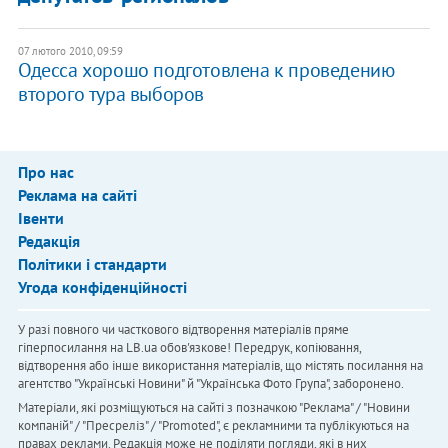
07 лютого 2010, 09:59
Одесса хорошо подготовлена к проведению
второго тура выборов
Про нас
Реклама на сайті
Івенти
Редакція
Політики і стандарти
Угода конфіденційності
У разі повного чи часткового відтворення матеріалів пряме
гіперпосилання на LB.ua обов'язкове! Передрук, копіювання,
відтворення або інше використання матеріалів, що містять посилання на
агентство "Українськi Новини" й "Українська Фото Група", заборонено.
Матеріали, які розміщуються на сайті з позначкою "Реклама" / "Новини
компаній" / "Пресреліз" / "Promoted", є рекламними та публікуються на
правах реклами. Редакція може не поділяти погляди, які в них