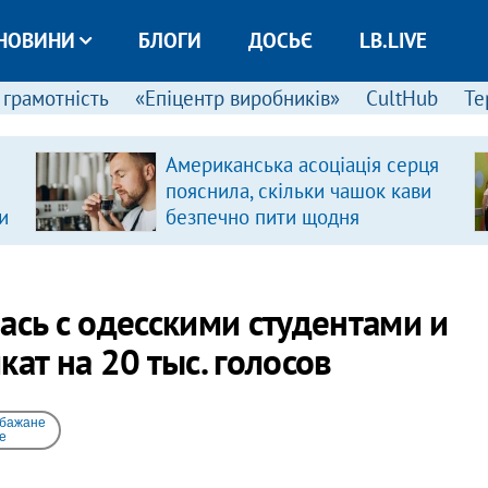
НОВИНИ
БЛОГИ
ДОСЬЄ
LB.LIVE
 грамотність
«Епіцентр виробників»
CultHub
Те
Американська асоціація серця
пояснила, скільки чашок кави
и
безпечно пити щодня
сь с одесскими студентами и
ат на 20 тыс. голосов
 бажане
e