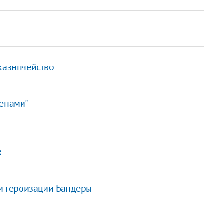
казнпчейство
менами"
с
 и героизации Бандеры