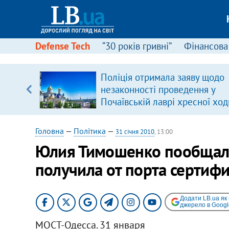
Defense Tech
“30 років гривні”
Фінансова
Поліція отримала заяву щодо
 часів
незаконності проведення у
Почаївській лаврі хресної ход
Головна
—
Політика
—
31 січня 2010
, 13:00
Юлия Тимошенко пообщала
получила от порта сертифик
Додати LB.ua як
джерело в Googl
МОСТ-Одесса. 31 января