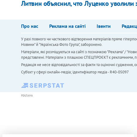
Литвин объяснил, что Луценко уволили 
Про нас
Реклама на сайті
Івенти
Редакц
У разі повного чи часткового відтворення матеріалів пряме гіперпо
Новини" й "Українська Фото Група", заборонено.
Матеріали, які розміщуються на сайті з позначкою "Реклама" / "Нови
представлені. Матеріали з плашкою СПЕЦПРОЄКТ є рекламними, проте
Редакція не несе відповідальності за факти та оціночні судження,
Cуб'єкт у сфері онлайн-медіа; ідентифікатор медіа - R40-05097
РЕКЛАМА