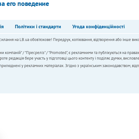
за его поведение
ія
Політики і стандарти
Угода конфіденційності
силання на LB.ua обов'язкове! Передрук, копіювання, відтворення або інше вико
ни компаній" / "Пресреліз" / "Promoted", є рекламними та публікуються на права
 редакція бере участь у підготовці цього контенту і поділяє думки, висловле
 оприлюднені у рекламних матеріалах. Згідно з українським законодавством, від