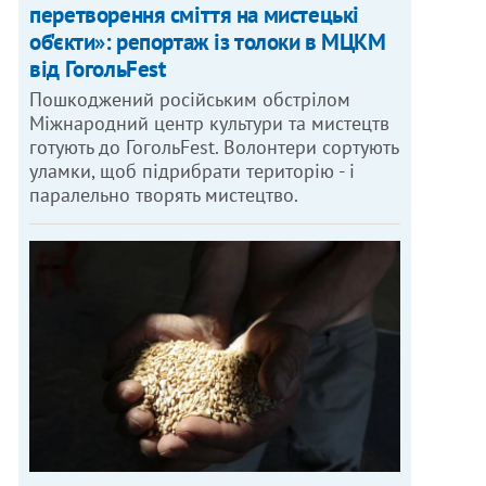
перетворення сміття на мистецькі
об'єкти»: репортаж із толоки в МЦКМ
від ГогольFest
Пошкоджений російським обстрілом
Міжнародний центр культури та мистецтв
готують до ГогольFest. Волонтери сортують
уламки, щоб підрибрати територію - і
паралельно творять мистецтво.