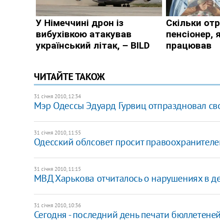
ЧИТАЙТЕ ТАКОЖ
31 січня 2010, 12:34
Мэр Одессы Эдуард Гурвиц отпраздновал св
31 січня 2010, 11:55
Одесский облсовет просит правоохранителе
31 січня 2010, 11:15
МВД Харькова отчиталось о нарушениях в д
31 січня 2010, 10:36
Сегодня - последний день печати бюллетене