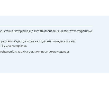
ристання матеріалів, що містять посилання на агентство "Українськi
х реклами. Редакція може не поділяти погляди, які в них
ні у цих матеріалах.
повідальність за зміст реклами несе рекламодавець.