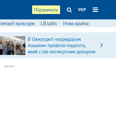
Підтримати
УКР
риторії культури
LB.talks
Нова країна
В Охматдиті «коридором
пошани» провели пацієнта,
який став посмертним донором
РЕКЛАМА