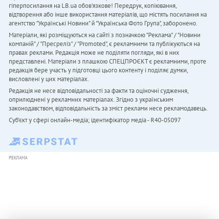
гіперпосилання на LB.ua обов'язкове! Передрук, копіювання,
відтворення або інше використання матеріалів, що містять посилання на
агентство "Українськi Новини" й "Українська Фото Група", заборонено.
Матеріали, які розміщуються на сайті з позначкою "Реклама" / "Новини
компаній" / "Пресреліз" / "Promoted", є рекламними та публікуються на
правах реклами. Редакція може не поділяти погляди, які в них
представлені. Матеріали з плашкою СПЕЦПРОЄКТ є рекламними, проте
редакція бере участь у підготовці цього контенту і поділяє думки,
висловлені у цих матеріалах.
Редакція не несе відповідальності за факти та оціночні судження,
оприлюднені у рекламних матеріалах. Згідно з українським
законодавством, відповідальність за зміст реклами несе рекламодавець.
Cуб'єкт у сфері онлайн-медіа; ідентифікатор медіа - R40-05097
РЕКЛАМА