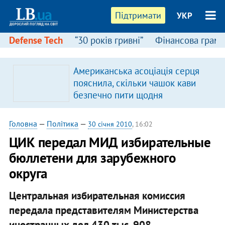
Підтримати
УКР
Defense Tech
“30 років гривні”
Фінансова грамо
Американська асоціація серця
пояснила, скільки чашок кави
безпечно пити щодня
Головна
—
Політика
—
30 січня 2010
, 16:02
ЦИК передал МИД избирательные
бюллетени для зарубежного
округа
Центральная избирательная комиссия
передала представителям Министерства
иностранных дел 430 тыс. 908