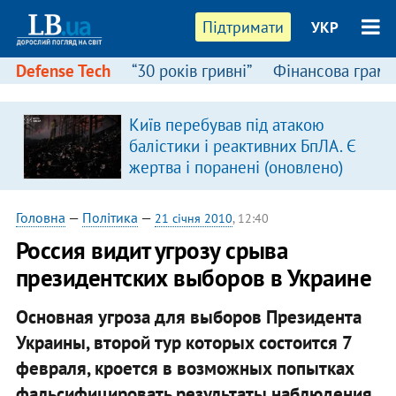
Підтримати
УКР
Defense Tech
“30 років гривні”
Фінансова грамо
Київ перебував під атакою
балістики і реактивних БпЛА. Є
жертва і поранені (оновлено)
Головна
—
Політика
—
21 січня 2010
, 12:40
Россия видит угрозу срыва
президентских выборов в Украине
Основная угроза для выборов Президента
Украины, второй тур которых состоится 7
февраля, кроется в возможных попытках
фальсифицировать результаты наблюдения