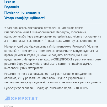
Івенти
Редакція
Політики і стандарти
Угода конфіденційності
У разі повного чи часткового відтворення матеріалів пряме
гіперпосилання на LB.ua обов'язкове! Передрук, копіювання,
відтворення або інше використання матеріалів, що містять посилання на
агентство "Українськi Новини" й "Українська Фото Група", заборонено.
Матеріали, які розміщуються на сайті з позначкою "Реклама" / "Новини
компаній" / "Пресреліз" / "Promoted", є рекламними та публікуються на
правах реклами. Редакція може не поділяти погляди, які в них
представлені. Матеріали з плашкою СПЕЦПРОЄКТ є рекламними, проте
редакція бере участь у підготовці цього контенту і поділяє думки,
висловлені у цих матеріалах.
Редакція не несе відповідальності за факти та оціночні судження,
оприлюднені у рекламних матеріалах. Згідно з українським
законодавством, відповідальність за зміст реклами несе рекламодавець.
Cуб'єкт у сфері онлайн-медіа; ідентифікатор медіа - R40-05097
РЕКЛАМА