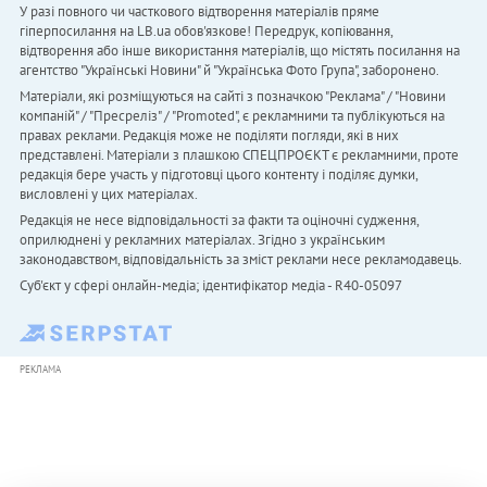
У разі повного чи часткового відтворення матеріалів пряме
гіперпосилання на LB.ua обов'язкове! Передрук, копіювання,
відтворення або інше використання матеріалів, що містять посилання на
агентство "Українськi Новини" й "Українська Фото Група", заборонено.
Матеріали, які розміщуються на сайті з позначкою "Реклама" / "Новини
компаній" / "Пресреліз" / "Promoted", є рекламними та публікуються на
правах реклами. Редакція може не поділяти погляди, які в них
представлені. Матеріали з плашкою СПЕЦПРОЄКТ є рекламними, проте
редакція бере участь у підготовці цього контенту і поділяє думки,
висловлені у цих матеріалах.
Редакція не несе відповідальності за факти та оціночні судження,
оприлюднені у рекламних матеріалах. Згідно з українським
законодавством, відповідальність за зміст реклами несе рекламодавець.
Cуб'єкт у сфері онлайн-медіа; ідентифікатор медіа - R40-05097
РЕКЛАМА