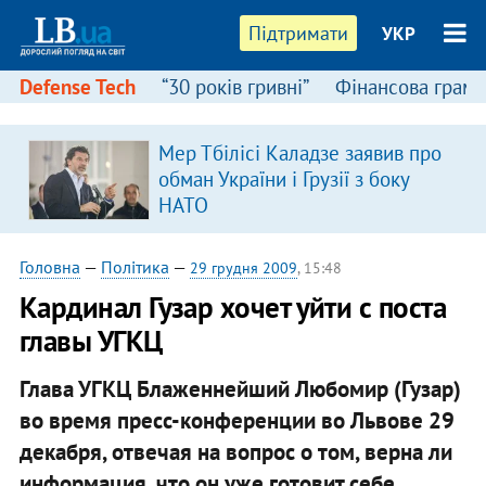
Підтримати
УКР
Defense Tech
“30 років гривні”
Фінансова грамо
Мер Тбілісі Каладзе заявив про
обман України і Грузії з боку
НАТО
Головна
—
Політика
—
29 грудня 2009
, 15:48
Кардинал Гузар хочет уйти с поста
главы УГКЦ
Глава УГКЦ Блаженнейший Любомир (Гузар)
во время пресс-конференции во Львове 29
декабря, отвечая на вопрос о том, верна ли
информация, что он уже готовит себе