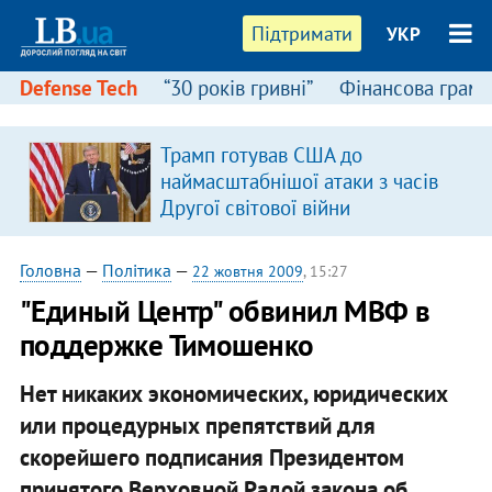
Підтримати
УКР
Defense Tech
“30 років гривні”
Фінансова грамо
Трамп готував США до
наймасштабнішої атаки з часів
Другої світової війни
Головна
—
Політика
—
22 жовтня 2009
, 15:27
"Единый Центр" обвинил МВФ в
поддержке Тимошенко
Нет никаких экономических, юридических
или процедурных препятствий для
скорейшего подписания Президентом
принятого Верховной Радой закона об