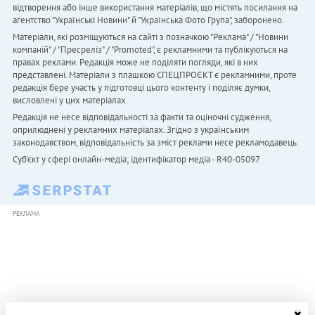
відтворення або інше використання матеріалів, що містять посилання на
агентство "Українськi Новини" й "Українська Фото Група", заборонено.
Матеріали, які розміщуються на сайті з позначкою "Реклама" / "Новини
компаній" / "Пресреліз" / "Promoted", є рекламними та публікуються на
правах реклами. Редакція може не поділяти погляди, які в них
представлені. Матеріали з плашкою СПЕЦПРОЄКТ є рекламними, проте
редакція бере участь у підготовці цього контенту і поділяє думки,
висловлені у цих матеріалах.
Редакція не несе відповідальності за факти та оціночні судження,
оприлюднені у рекламних матеріалах. Згідно з українським
законодавством, відповідальність за зміст реклами несе рекламодавець.
Cуб'єкт у сфері онлайн-медіа; ідентифікатор медіа - R40-05097
РЕКЛАМА