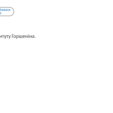
 бажане
e
итуту Горшеніна.