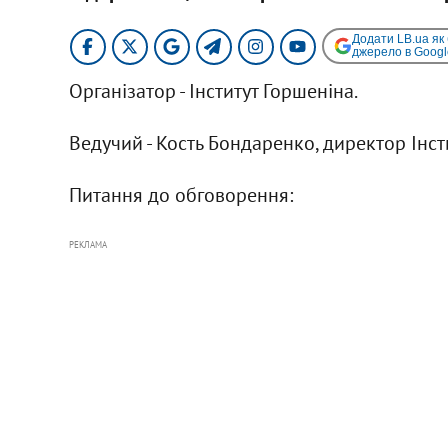
Додати LB.ua як
джерело в Googl
Організатор - Інститут Горшеніна.
Ведучий - Кость Бондаренко, директор Інст
Питання до обговорення:
РЕКЛАМА