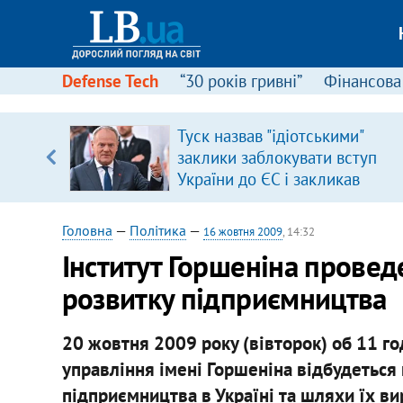
Defense Tech
“30 років гривні”
Фінансова
ового
Туск назвав "ідіотськими"
ій
заклики заблокувати вступ
України до ЄС і закликав
припинити антиукраїнську
риторику
Головна
—
Політика
—
16 жовтня 2009
, 14:32
Інститут Горшеніна прове
розвитку підприємництва
20 жовтня 2009 року (вівторок) об 11 го
управління імені Горшеніна відбудеться
підприємництва в Україні та шляхи їх ви