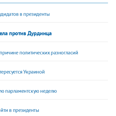
ндидатов в президенты
ела против Дурдинца
 причине политических разногласий
тересуется Украиной
ую парламентскую неделю
ойти в президенты