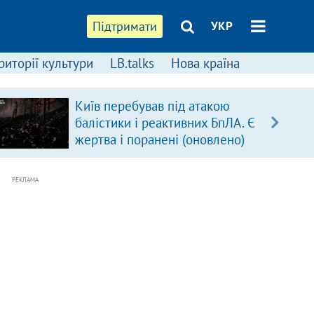
Підтримати
УКР
риторії культури
LB.talks
Нова країна
Київ перебував під атакою
балістики і реактивних БпЛА. Є
жертва і поранені (оновлено)
РЕКЛАМА