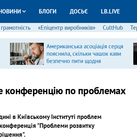
НОВИНИ
БЛОГИ
ДОСЬЄ
LB.LIVE
 грамотність
«Епіцентр виробників»
CultHub
Те
Американська асоціація серця
пояснила, скільки чашок кави
безпечно пити щодня
де конференцію по проблемах
дині в Київському Інституті проблем
 конференція "Проблеми розвитку
рішення".