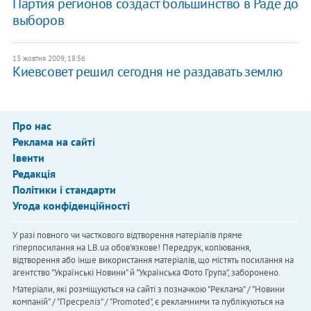
Партия регионов создаст большинство в Раде до
выборов
13 жовтня 2009, 18:56
Киевсовет решил сегодня не раздавать землю
Про нас
Реклама на сайті
Івенти
Редакція
Політики і стандарти
Угода конфіденційності
У разі повного чи часткового відтворення матеріалів пряме
гіперпосилання на LB.ua обов'язкове! Передрук, копіювання,
відтворення або інше використання матеріалів, що містять посилання на
агентство "Українськi Новини" й "Українська Фото Група", заборонено.
Матеріали, які розміщуються на сайті з позначкою "Реклама" / "Новини
компаній" / "Пресреліз" / "Promoted", є рекламними та публікуються на