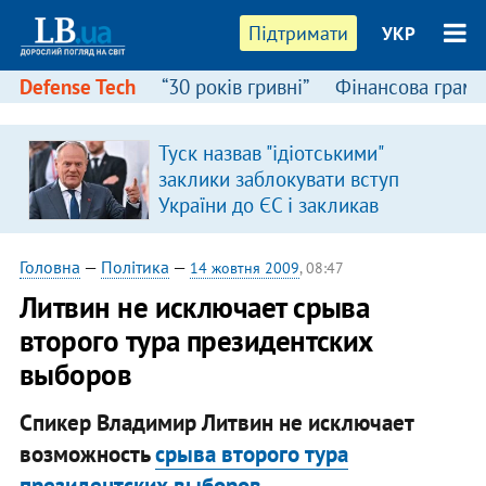
Підтримати
УКР
Defense Tech
“30 років гривні”
Фінансова грамо
Туск назвав "ідіотськими"
заклики заблокувати вступ
України до ЄС і закликав
припинити антиукраїнську
риторику
Головна
—
Політика
—
14 жовтня 2009
, 08:47
Литвин не исключает срыва
второго тура президентских
выборов
Спикер Владимир Литвин не исключает
возможность
срыва второго тура
президентских выборов
.