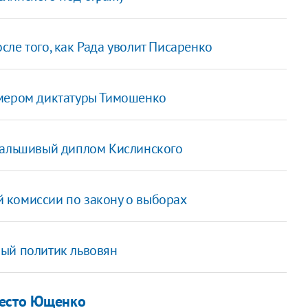
ле того, как Рада уволит Писаренко
имером диктатуры Тимошенко
 фальшивый диплом Кислинского
 комиссии по закону о выборах
ый политик львовян
место Ющенко