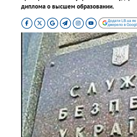
диплома о высшем образовании.
Додати LB.ua як
джерело в Googl