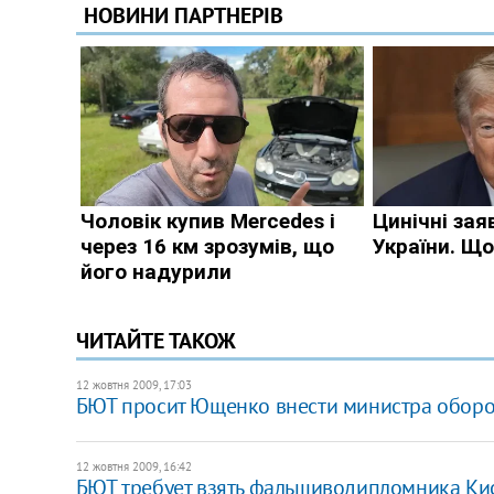
ЧИТАЙТЕ ТАКОЖ
12 жовтня 2009, 17:03
БЮТ просит Ющенко внести министра обор
12 жовтня 2009, 16:42
БЮТ требует взять фальшиводипломника Ки