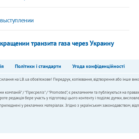
 выступлении
кращении транзита газа через Украину
ія
Політики і стандарти
Угода конфіденційності
силання на LB.ua обов'язкове! Передрук, копіювання, відтворення або інше вико
ни компаній" / "Пресреліз" / "Promoted", є рекламними та публікуються на права
 редакція бере участь у підготовці цього контенту і поділяє думки, висловле
 оприлюднені у рекламних матеріалах. Згідно з українським законодавством, від