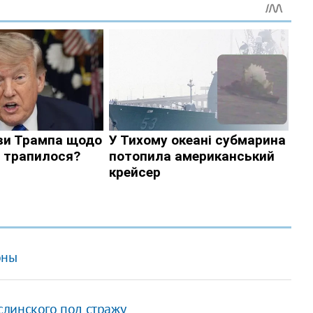
оны
слинского под стражу