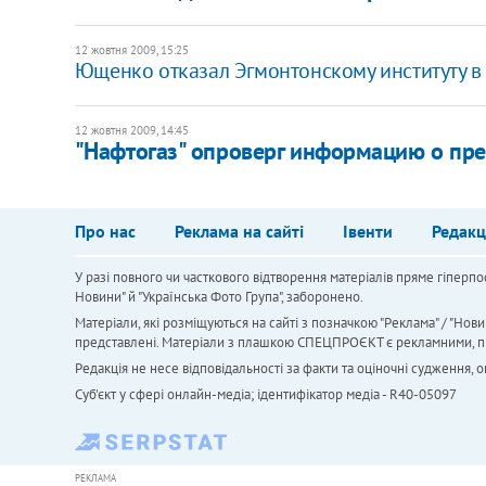
12 жовтня 2009, 15:25
Ющенко отказал Эгмонтонскому институту в
12 жовтня 2009, 14:45
"Нафтогаз" опроверг информацию о пре
Про нас
Реклама на сайті
Івенти
Редакц
У разі повного чи часткового відтворення матеріалів пряме гіперпо
Новини" й "Українська Фото Група", заборонено.
Матеріали, які розміщуються на сайті з позначкою "Реклама" / "Нови
представлені. Матеріали з плашкою СПЕЦПРОЄКТ є рекламними, проте
Редакція не несе відповідальності за факти та оціночні судження,
Cуб'єкт у сфері онлайн-медіа; ідентифікатор медіа - R40-05097
РЕКЛАМА