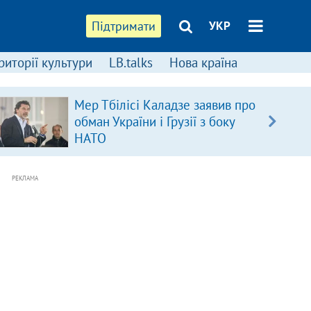
Підтримати
УКР
риторії культури
LB.talks
Нова країна
Мер Тбілісі Каладзе заявив про
обман України і Грузії з боку
НАТО
РЕКЛАМА