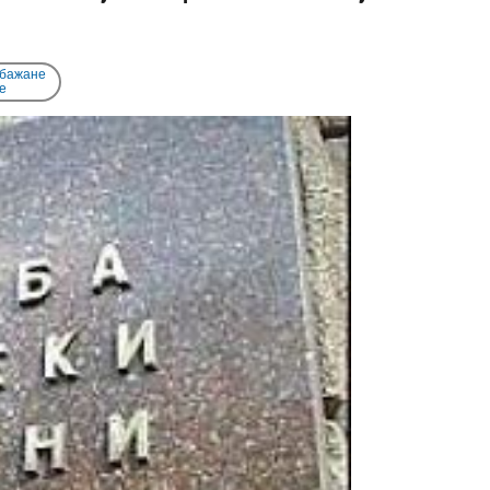
 бажане
e