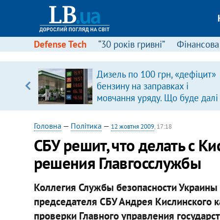
Defense Tech
“30 років гривні”
Фінансова
Дизель по 100 грн, «дефіцит»
, є
бензину на заправках і
мовчання уряду. Що буде далі
цінами на пальне?
Головна
—
Політика
—
12 жовтня 2009
, 17:18
СБУ решит, что делать с К
решения Главгосслужбы
Коллегия Службы безопасности Украины
председателя СБУ Андрея Кислинского ка
проверки Главного управления государс