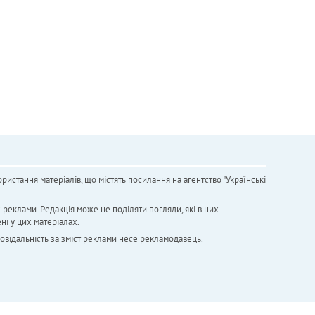
ристання матеріалів, що містять посилання на агентство "Українськi
х реклами. Редакція може не поділяти погляди, які в них
ні у цих матеріалах.
повідальність за зміст реклами несе рекламодавець.