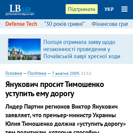
Підтримати
УКР
Defense Tech
“30 років гривні”
Фінансова грамо
Поліція отримала заяву щодо
незаконності проведення у
Почаївській лаврі хресної ходи
Головна
—
Політика
—
7 жовтня 2009
, 15:12
Янукович просит Тимошенко
уступить ему дорогу
Лидер Партии регионов Виктор Янукович
заявляет, что премьер-министр Украины
Юлия Тимошенко должна «уступить дорогу»
тем политикам, которые способны