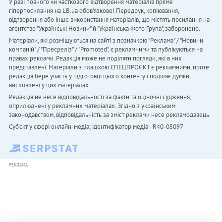
У разі повного чи часткового відтворення матеріалів пряме
гіперпосилання на LB.ua обов'язкове! Передрук, копіювання,
відтворення або інше використання матеріалів, що містять посилання на
агентство "Українськi Новини" й "Українська Фото Група", заборонено.
Матеріали, які розміщуються на сайті з позначкою "Реклама" / "Новини
компаній" / "Пресреліз" / "Promoted", є рекламними та публікуються на
правах реклами. Редакція може не поділяти погляди, які в них
представлені. Матеріали з плашкою СПЕЦПРОЄКТ є рекламними, проте
редакція бере участь у підготовці цього контенту і поділяє думки,
висловлені у цих матеріалах.
Редакція не несе відповідальності за факти та оціночні судження,
оприлюднені у рекламних матеріалах. Згідно з українським
законодавством, відповідальність за зміст реклами несе рекламодавець.
Cуб'єкт у сфері онлайн-медіа; ідентифікатор медіа - R40-05097
РЕКЛАМА