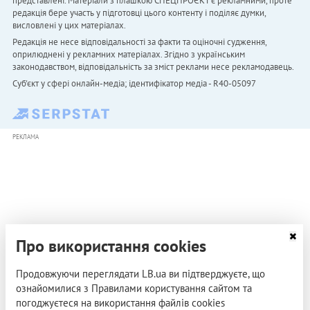
представлені. Матеріали з плашкою СПЕЦПРОЄКТ є рекламними, проте
редакція бере участь у підготовці цього контенту і поділяє думки,
висловлені у цих матеріалах.
Редакція не несе відповідальності за факти та оціночні судження,
оприлюднені у рекламних матеріалах. Згідно з українським
законодавством, відповідальність за зміст реклами несе рекламодавець.
Cуб'єкт у сфері онлайн-медіа; ідентифікатор медіа - R40-05097
РЕКЛАМА
Про використання cookies
Продовжуючи переглядати LB.ua ви підтверджуєте, що
ознайомилися з Правилами користування сайтом та
погоджуєтеся на використання файлів cookies