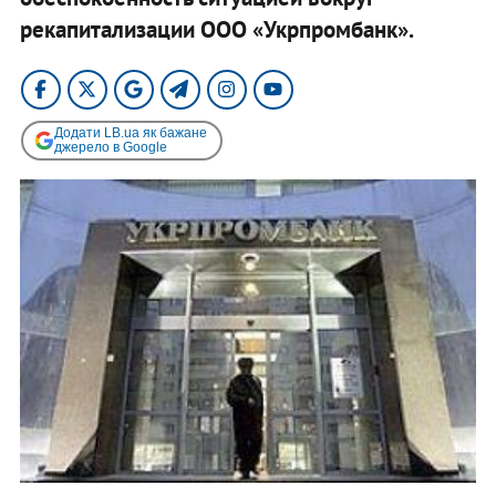
рекапитализации ООО «Укрпромбанк».
Додати LB.ua як бажане
джерело в Google