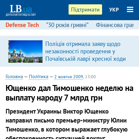
Підтримати
УКР
Defense Tech
“30 років гривні”
Фінансова грамо
Поліція отримала заяву щодо
незаконності проведення у
Почаївській лаврі хресної ходи
Головна
—
Політика
—
2 жовтня 2009
, 13:00
Ющенко дал Тимошенко неделю на
выплату народу 7 млрд грн
Президент Украины Виктор Ющенко
направил письмо премьер-министру Юлии
Тимошенко, в котором выражает глубокую
обеспокоенность ситуацией вокруг