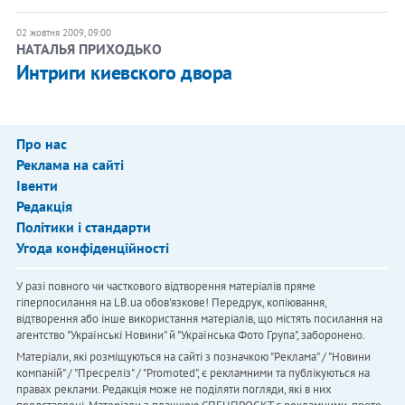
02 жовтня 2009, 09:00
НАТАЛЬЯ ПРИХОДЬКО
Интриги киевского двора
Про нас
Реклама на сайті
Івенти
Редакція
Політики і стандарти
Угода конфіденційності
У разі повного чи часткового відтворення матеріалів пряме
гіперпосилання на LB.ua обов'язкове! Передрук, копіювання,
відтворення або інше використання матеріалів, що містять посилання на
агентство "Українськi Новини" й "Українська Фото Група", заборонено.
Матеріали, які розміщуються на сайті з позначкою "Реклама" / "Новини
компаній" / "Пресреліз" / "Promoted", є рекламними та публікуються на
правах реклами. Редакція може не поділяти погляди, які в них