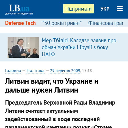
Підтримати
УКР
Defense Tech
“30 років гривні”
Фінансова грамо
Мер Тбілісі Каладзе заявив про
обман України і Грузії з боку
НАТО
Головна
—
Політика
—
29 вересня 2009
, 15:18
Литвин видит, что Украине и
дальше нужен Литвин
Председатель Верховной Рады Владимир
Литвин считает актуальным
задействованный в ходе последней
парламентской кампании лозунг «Стране