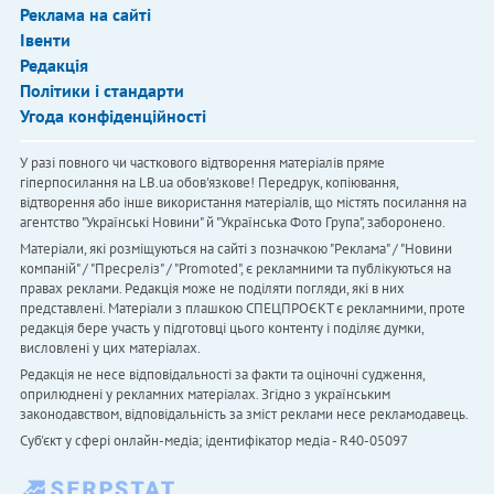
Реклама на сайті
Івенти
Редакція
Політики і стандарти
Угода конфіденційності
У разі повного чи часткового відтворення матеріалів пряме
гіперпосилання на LB.ua обов'язкове! Передрук, копіювання,
відтворення або інше використання матеріалів, що містять посилання на
агентство "Українськi Новини" й "Українська Фото Група", заборонено.
Матеріали, які розміщуються на сайті з позначкою "Реклама" / "Новини
компаній" / "Пресреліз" / "Promoted", є рекламними та публікуються на
правах реклами. Редакція може не поділяти погляди, які в них
представлені. Матеріали з плашкою СПЕЦПРОЄКТ є рекламними, проте
редакція бере участь у підготовці цього контенту і поділяє думки,
висловлені у цих матеріалах.
Редакція не несе відповідальності за факти та оціночні судження,
оприлюднені у рекламних матеріалах. Згідно з українським
законодавством, відповідальність за зміст реклами несе рекламодавець.
Cуб'єкт у сфері онлайн-медіа; ідентифікатор медіа - R40-05097