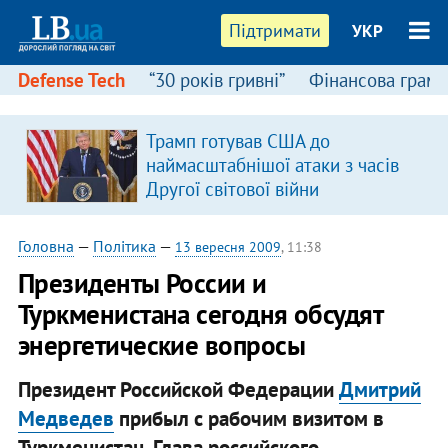
Підтримати
УКР
Defense Tech
“30 років гривні”
Фінансова грамо
Трамп готував США до
наймасштабнішої атаки з часів
Другої світової війни
Головна
—
Політика
—
13 вересня 2009
, 11:38
Президенты России и
Туркменистана сегодня обсудят
энергетические вопросы
Президент Российской Федерации
Дмитрий
Медведев
прибыл с рабочим визитом в
Туркменистан. Глава российского