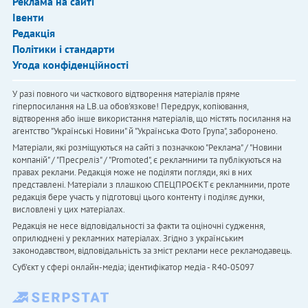
Реклама на сайті
Івенти
Редакція
Політики і стандарти
Угода конфіденційності
У разі повного чи часткового відтворення матеріалів пряме
гіперпосилання на LB.ua обов'язкове! Передрук, копіювання,
відтворення або інше використання матеріалів, що містять посилання на
агентство "Українськi Новини" й "Українська Фото Група", заборонено.
Матеріали, які розміщуються на сайті з позначкою "Реклама" / "Новини
компаній" / "Пресреліз" / "Promoted", є рекламними та публікуються на
правах реклами. Редакція може не поділяти погляди, які в них
представлені. Матеріали з плашкою СПЕЦПРОЄКТ є рекламними, проте
редакція бере участь у підготовці цього контенту і поділяє думки,
висловлені у цих матеріалах.
Редакція не несе відповідальності за факти та оціночні судження,
оприлюднені у рекламних матеріалах. Згідно з українським
законодавством, відповідальність за зміст реклами несе рекламодавець.
Cуб'єкт у сфері онлайн-медіа; ідентифікатор медіа - R40-05097