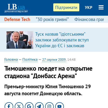
Підтримати
УКР
Defense Tech
“30 років гривні”
Фінансова грамо
Туск назвав "ідіотськими"
в
заклики заблокувати вступ
України до ЄС і закликав
припинити антиукраїнську
риторику
Головна
—
Політика
—
27 серпня 2009
, 14:48
Тимошенко поедет на открытие
стадиона "Донбасс Арена"
Премьер-министр Юлия Тимошенко 29
августа посетит Донецкую область.