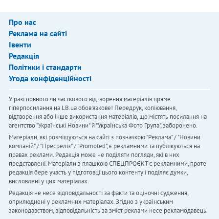
Про нас
Реклама на сайті
Івенти
Редакція
Політики і стандарти
Угода конфіденційності
У разі повного чи часткового відтворення матеріалів пряме
гіперпосилання на LB.ua обов'язкове! Передрук, копіювання,
відтворення або інше використання матеріалів, що містять посилання на
агентство "Українськi Новини" й "Українська Фото Група", заборонено.
Матеріали, які розміщуються на сайті з позначкою "Реклама" / "Новини
компаній" / "Пресреліз" / "Promoted", є рекламними та публікуються на
правах реклами. Редакція може не поділяти погляди, які в них
представлені. Матеріали з плашкою СПЕЦПРОЄКТ є рекламними, проте
редакція бере участь у підготовці цього контенту і поділяє думки,
висловлені у цих матеріалах.
Редакція не несе відповідальності за факти та оціночні судження,
оприлюднені у рекламних матеріалах. Згідно з українським
законодавством, відповідальність за зміст реклами несе рекламодавець.