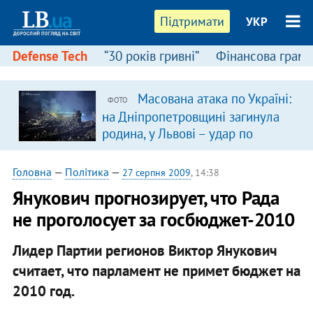
Підтримати
УКР
Defense Tech
“30 років гривні”
Фінансова грамо
Масована атака по Україні:
ФОТО
на Дніпропетровщині загинула
родина, у Львові – удар по
багатоповерхівках
(доповнюється)
Головна
—
Політика
—
27 серпня 2009
, 14:38
Янукович прогнозирует, что Рада
не проголосует за госбюджет-2010
Лидер Партии регионов Виктор Янукович
считает, что парламент не примет бюджет на
2010 год.