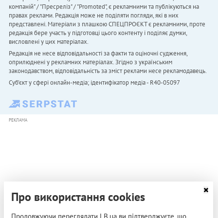
компаній" / "Пресреліз" / "Promoted", є рекламними та публікуються на
правах реклами. Редакція може не поділяти погляди, які в них
представлені. Матеріали з плашкою СПЕЦПРОЄКТ є рекламними, проте
редакція бере участь у підготовці цього контенту і поділяє думки,
висловлені у цих матеріалах.
Редакція не несе відповідальності за факти та оціночні судження,
оприлюднені у рекламних матеріалах. Згідно з українським
законодавством, відповідальність за зміст реклами несе рекламодавець.
Cуб'єкт у сфері онлайн-медіа; ідентифікатор медіа - R40-05097
РЕКЛАМА
Про використання cookies
Продовжуючи переглядати LB.ua ви підтверджуєте, що