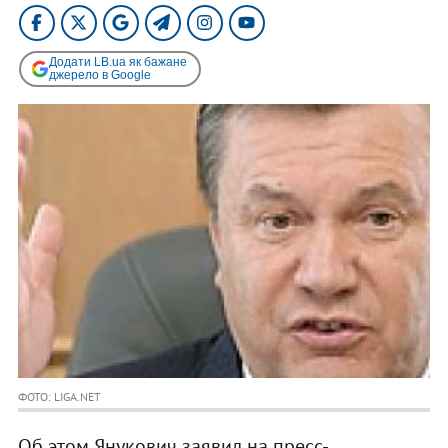
Додати LB.ua як бажане
джерело в Google
ФОТО: LIGA.NET
Об этом Янукович заявил на пресс-