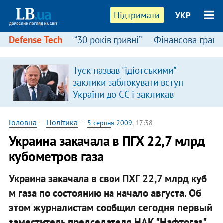
Підтримати
УКР
Defense Tech
“30 років гривні”
Фінансова грамо
Туск назвав "ідіотськими"
заклики заблокувати вступ
України до ЄС і закликав
припинити антиукраїнську
риторику
Головна
—
Політика
—
5 серпня 2009
, 17:38
Украина закачала в ПГХ 22,7 млрд
кубометров газа
Украина закачала в свои ПХГ 22,7 млрд куб
м газа по состоянию на начало августа. Об
этом журналистам сообщил сегодня первый
заместитель председателя НАК "Нафтогаз"