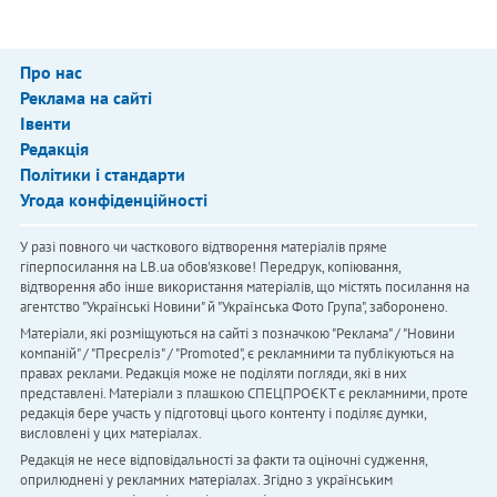
Про нас
Реклама на сайті
Івенти
Редакція
Політики і стандарти
Угода конфіденційності
У разі повного чи часткового відтворення матеріалів пряме
гіперпосилання на LB.ua обов'язкове! Передрук, копіювання,
відтворення або інше використання матеріалів, що містять посилання на
агентство "Українськi Новини" й "Українська Фото Група", заборонено.
Матеріали, які розміщуються на сайті з позначкою "Реклама" / "Новини
компаній" / "Пресреліз" / "Promoted", є рекламними та публікуються на
правах реклами. Редакція може не поділяти погляди, які в них
представлені. Матеріали з плашкою СПЕЦПРОЄКТ є рекламними, проте
редакція бере участь у підготовці цього контенту і поділяє думки,
висловлені у цих матеріалах.
Редакція не несе відповідальності за факти та оціночні судження,
оприлюднені у рекламних матеріалах. Згідно з українським